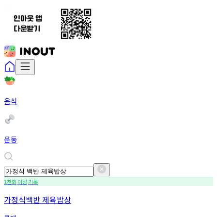
음식
운동
천회
이상
기록
1
가정식백반 제육밥상