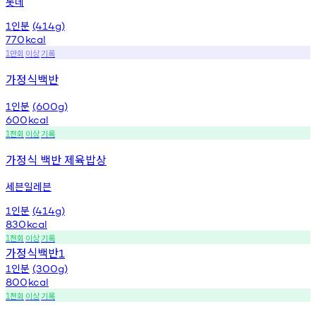
롯데
인분
1
(414g)
770
kcal
만회
이상
기록
1
가정식백반
인분
1
(600g)
600
kcal
천회
이상
기록
1
가정식 백반 제육밥상
세븐일레븐
인분
1
(414g)
830
kcal
천회
이상
기록
1
가정식백반
1
인분
1
(300g)
800
kcal
천회
이상
기록
1