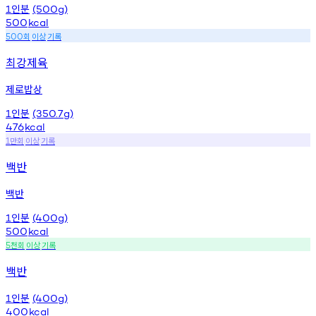
인분
1
(500g)
500
kcal
회
이상
기록
500
최강제육
제로밥상
인분
1
(350.7g)
476
kcal
만회
이상
기록
1
백반
백반
인분
1
(400g)
500
kcal
천회
이상
기록
5
백반
인분
1
(400g)
400
kcal