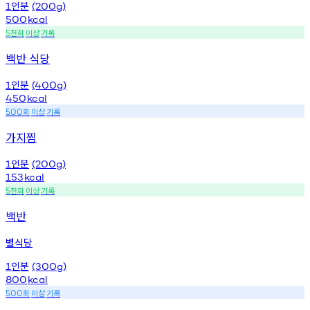
인분
1
(200g)
500
kcal
천회
이상
기록
5
백반 식당
인분
1
(400g)
450
kcal
회
이상
기록
500
가지찜
인분
1
(200g)
153
kcal
천회
이상
기록
5
백반
별식당
인분
1
(300g)
800
kcal
회
이상
기록
500