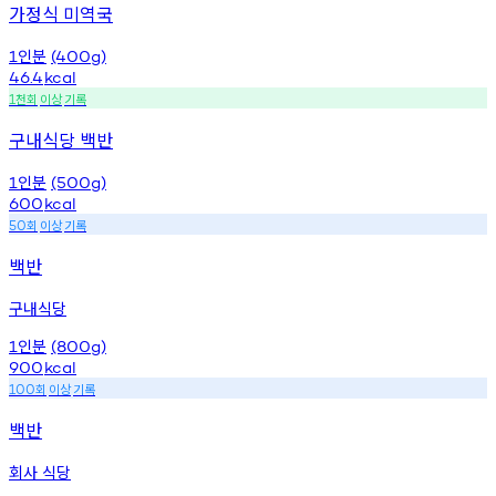
가정식 미역국
인분
1
(400g)
46.4
kcal
천회
이상
기록
1
구내식당 백반
인분
1
(500g)
600
kcal
회
이상
기록
50
백반
구내식당
인분
1
(800g)
900
kcal
회
이상
기록
100
백반
회사 식당