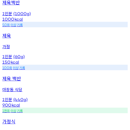
제육백반
인분
1
(1000g)
1000
kcal
회
이상
기록
50
제육
가정
인분
1
(60g)
150
kcal
회
이상
기록
100
제육 백반
마장동 식당
인분
1
(440g)
900
kcal
천회
이상
기록
1
가정식