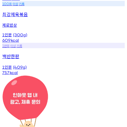
회
이상
기록
100
최강제육볶음
제로밥상
인분
1
(300g)
609
kcal
만회
이상
기록
1
백반한판
인분
1
(409g)
757
kcal