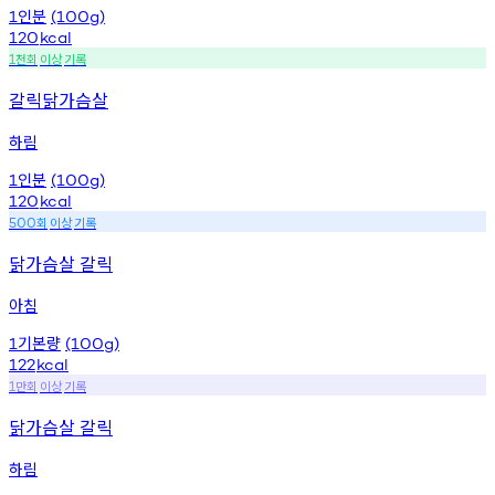
인분
1
(100g)
120
kcal
천회
이상
기록
1
갈릭닭가슴살
하림
인분
1
(100g)
120
kcal
회
이상
기록
500
닭가슴살 갈릭
아침
기본량
1
(100g)
122
kcal
만회
이상
기록
1
닭가슴살 갈릭
하림