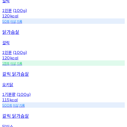
갈릭
인분
1
(100g)
120
kcal
회
이상
기록
50
닭가슴살
갈릭
인분
1
(100g)
120
kcal
천회
이상
기록
1
갈릭 닭가슴살
오키닭
기본량
1
(100g)
115
kcal
회
이상
기록
500
갈릭 닭가슴살
닭이소