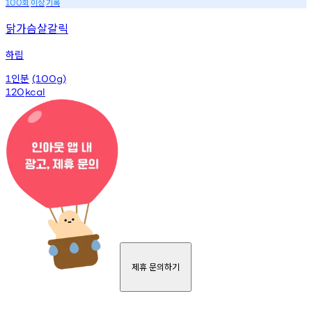
회
이상
기록
100
닭가슴살갈릭
하림
인분
1
(100g)
120
kcal
제휴 문의하기