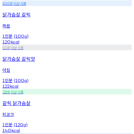
회
이상
기록
500
닭가슴살 갈릭
하람
인분
1
(100g)
120
kcal
회
미만
기록
50
닭가슴살 갈릭맛
아침
인분
1
(100g)
122
kcal
천회
이상
기록
1
갈릭 닭가슴살
피코크
인분
1
(120g)
140
kcal