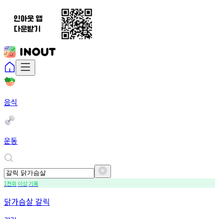
음식
운동
천회
이상
기록
1
닭가슴살 갈릭