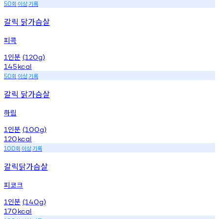
회
이상
기록
50
갈릭 닭가슴살
피콕
인분
1
(120g)
145
kcal
회
이상
기록
50
갈릭 닭가슴살
하림
인분
1
(100g)
120
kcal
회
이상
기록
100
갈릭닭가슴살
피코크
인분
1
(140g)
170
kcal