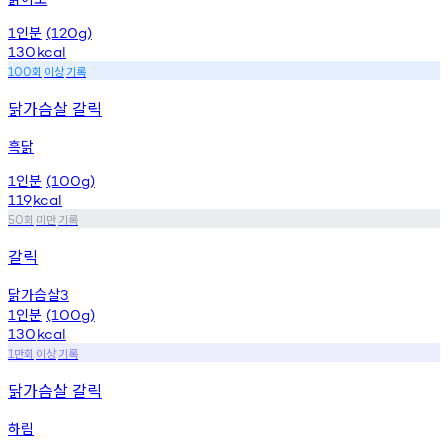
인분
1
(120g)
130
kcal
회
이상
기록
100
닭가슴살 갈릭
흑닭
인분
1
(100g)
119
kcal
회
미만
기록
50
갈릭
닭가슴살
3
인분
1
(100g)
130
kcal
만회
이상
기록
1
닭가슴살 갈릭
하림