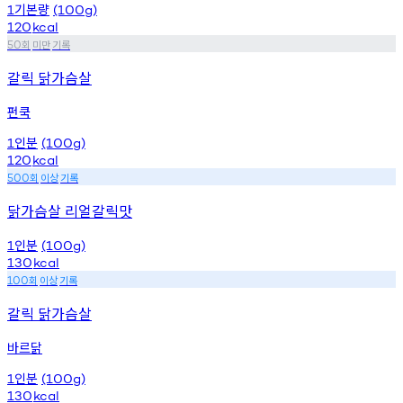
기본량
1
(100g)
120
kcal
회
미만
기록
50
갈릭 닭가슴살
펀쿡
인분
1
(100g)
120
kcal
회
이상
기록
500
닭가슴살 리얼갈릭맛
인분
1
(100g)
130
kcal
회
이상
기록
100
갈릭 닭가슴살
바르닭
인분
1
(100g)
130
kcal