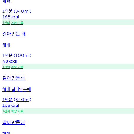
해태
인분
1
(340ml)
168
kcal
천회
이상
기록
1
갈아만든 배
해태
인분
1
(100ml)
48
kcal
천회
이상
기록
1
갈아만든배
해태 갈아만든배
인분
1
(340ml)
168
kcal
천회
이상
기록
1
갈아만든배
해태