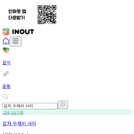
음식
운동
천회
이상
기록
1
감자 수제비 사리