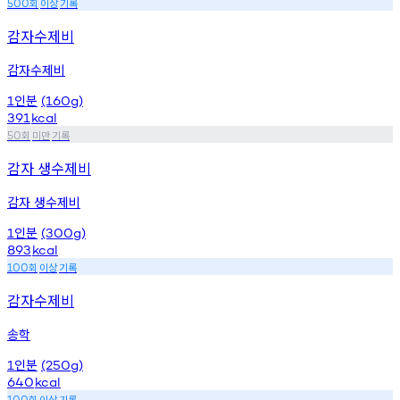
회
이상
기록
500
감자수제비
감자수제비
인분
1
(160g)
391
kcal
회
미만
기록
50
감자 생수제비
감자 생수제비
인분
1
(300g)
893
kcal
회
이상
기록
100
감자수제비
송학
인분
1
(250g)
640
kcal
회
이상
기록
100