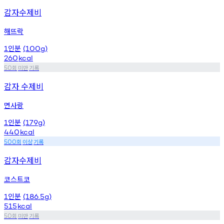
감자수제비
해뜨락
인분
1
(100g)
260
kcal
회
미만
기록
50
감자 수제비
면사랑
인분
1
(179g)
440
kcal
회
이상
기록
500
감자수제비
코스트코
인분
1
(186.5g)
515
kcal
회
미만
기록
50