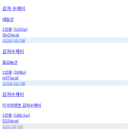
감자 수제비
대림선
인분
1
(100g)
240
kcal
회
이상
기록
100
감자수제비
칠갑농산
인분
1
(198g)
497
kcal
회
이상
기록
100
감자수제비
이가자연면 감자수제비
인분
1
(186.5g)
515
kcal
회
미만
기록
50