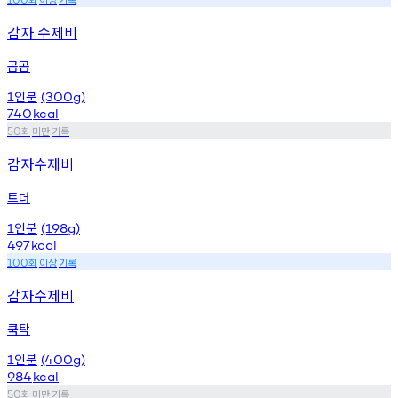
감자 수제비
곰곰
인분
1
(300g)
740
kcal
회
미만
기록
50
감자수제비
트더
인분
1
(198g)
497
kcal
회
이상
기록
100
감자수제비
쿡탁
인분
1
(400g)
984
kcal
회
미만
기록
50