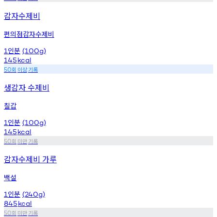
감자수제비
편의점감자수제비
인분
1
(100g)
145
kcal
회
이상
기록
50
생감자 수제비
칠갑
인분
1
(100g)
145
kcal
회
미만
기록
50
감자수제비 가루
백설
인분
1
(240g)
845
kcal
회
미만
기록
50