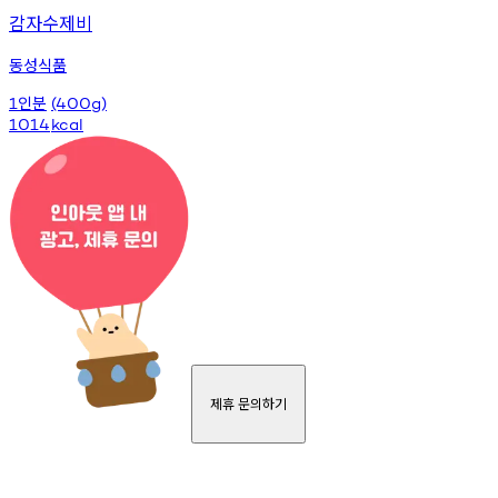
감자수제비
동성식품
인분
1
(400g)
1014
kcal
제휴 문의하기