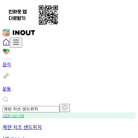
음식
운동
천회
이상
기록
1
계란 치즈 샌드위치