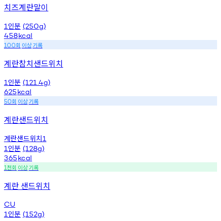
치즈계란말이
인분
1
(250g)
458
kcal
회
이상
기록
100
계란참치샌드위치
인분
1
(121.4g)
625
kcal
회
이상
기록
50
계란샌드위치
계란샌드위치
1
인분
1
(128g)
365
kcal
천회
이상
기록
1
계란 샌드위치
CU
인분
1
(152g)