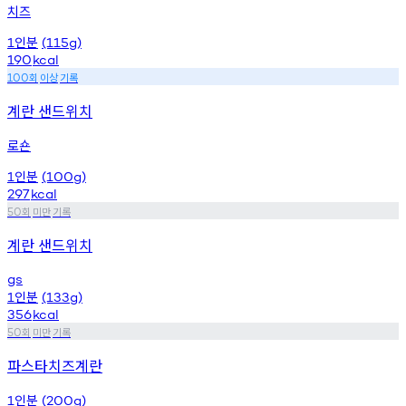
치즈
인분
1
(115g)
190
kcal
회
이상
기록
100
계란 샌드위치
로숀
인분
1
(100g)
297
kcal
회
미만
기록
50
계란 샌드위치
gs
인분
1
(133g)
356
kcal
회
미만
기록
50
파스타치즈계란
인분
1
(200g)