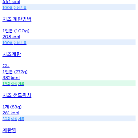
441
kcal
회
이상
기록
100
치즈 계란범벅
인분
1
(100g)
208
kcal
회
이상
기록
100
치즈계란
CU
인분
1
(272g)
382
kcal
천회
이상
기록
1
치즈 샌드위치
개
1
(83g)
261
kcal
회
이상
기록
50
계란찜