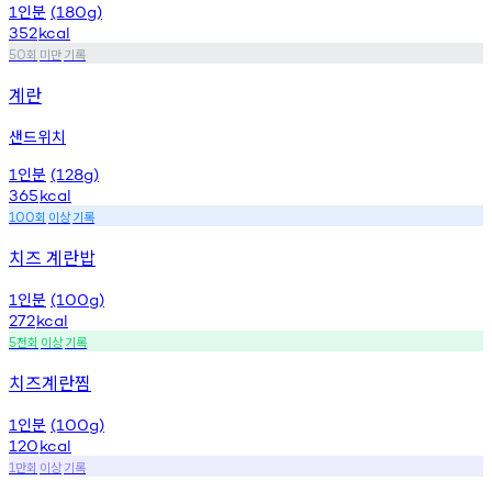
인분
1
(180g)
352
kcal
회
미만
기록
50
계란
샌드위치
인분
1
(128g)
365
kcal
회
이상
기록
100
치즈 계란밥
인분
1
(100g)
272
kcal
천회
이상
기록
5
치즈계란찜
인분
1
(100g)
120
kcal
만회
이상
기록
1