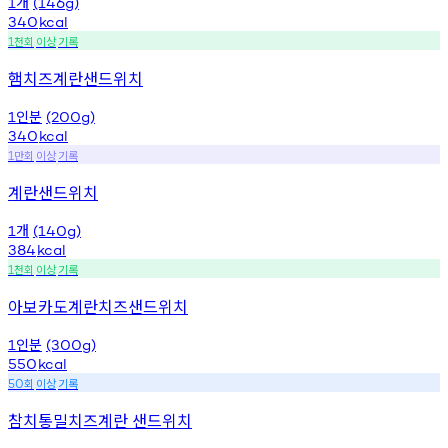
개
1
(146g)
340
kcal
천회
이상
기록
1
햄치즈계란샌드위치
인분
1
(200g)
340
kcal
만회
이상
기록
1
계란샌드위치
개
1
(140g)
384
kcal
천회
이상
기록
1
아보카도계란치즈샌드위치
인분
1
(300g)
550
kcal
회
이상
기록
50
참치통밀치즈계란 샌드위치