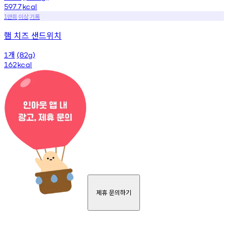
597.7
kcal
만회
이상
기록
1
햄 치즈 샌드위치
개
1
(82g)
162
kcal
제휴 문의하기