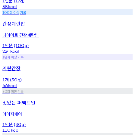
인분
1
(17g)
55
kcal
회
이상
기록
100
간장계란밥
다이어트 간장계란밥
인분
1
(100g)
224
kcal
만회
이상
기록
1
계란간장
개
1
(50g)
66
kcal
회
미만
기록
50
맛있는 퍼펙트밀
에이지케어
인분
1
(30g)
110
kcal