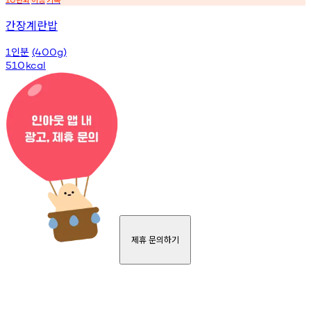
간장계란밥
인분
1
(400g)
510
kcal
제휴 문의하기