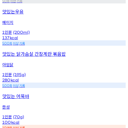
회
미만
기록
50
맛있는우유
메이지
인분
1
(200ml)
137
kcal
회
이상
기록
500
맛있는 닭가슴살 간장계란 볶음밥
아임닭
인분
1
(195g)
280
kcal
회
이상
기록
500
맛있는 어묵바
한성
인분
1
(70g)
100
kcal
만회
이상
기록
10