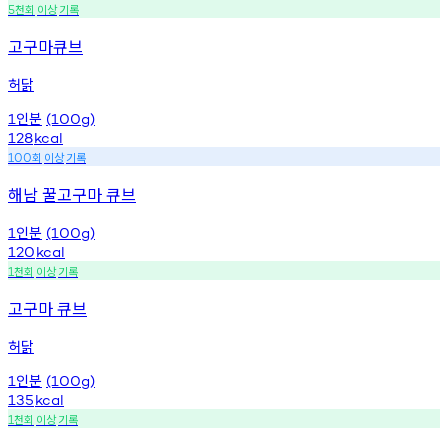
천회
이상
기록
5
고구마큐브
허닭
인분
1
(100g)
128
kcal
회
이상
기록
100
해남 꿀고구마 큐브
인분
1
(100g)
120
kcal
천회
이상
기록
1
고구마 큐브
허닭
인분
1
(100g)
135
kcal
천회
이상
기록
1