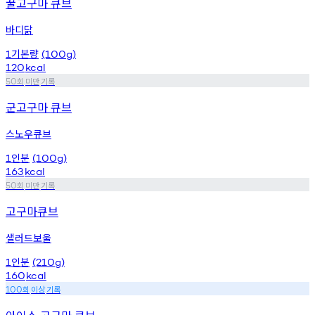
꿀고구마 큐브
바디닭
기본량
1
(100g)
120
kcal
회
미만
기록
50
군고구마 큐브
스노우큐브
인분
1
(100g)
163
kcal
회
미만
기록
50
고구마큐브
샐러드보울
인분
1
(210g)
160
kcal
회
이상
기록
100
아이스 고구마 큐브