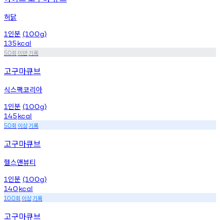
허닭
인분
1
(100g)
135
kcal
회
미만
기록
50
고구마큐브
식스팩코리아
인분
1
(100g)
145
kcal
회
이상
기록
50
고구마큐브
헬스앤뷰티
인분
1
(100g)
140
kcal
회
이상
기록
100
고구마큐브