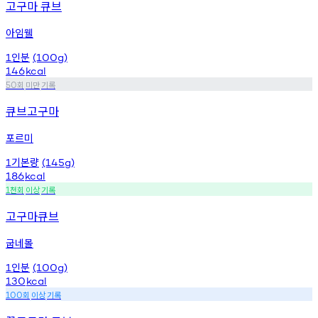
고구마 큐브
아임웰
인분
1
(100g)
146
kcal
회
미만
기록
50
큐브고구마
포르미
기본량
1
(145g)
186
kcal
천회
이상
기록
1
고구마큐브
굽네몰
인분
1
(100g)
130
kcal
회
이상
기록
100