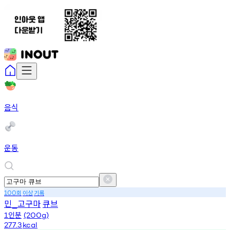
음식
운동
회
이상
기록
100
민
고구마
큐브
_
인분
1
(200g)
277.3
kcal