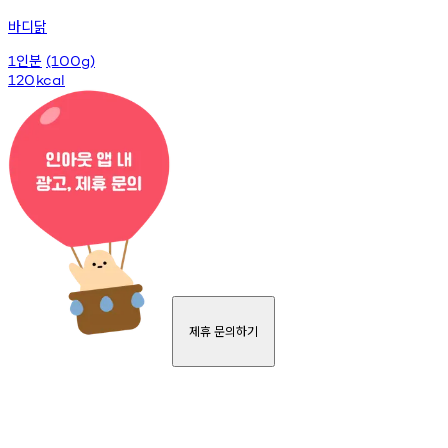
바디닭
인분
1
(100g)
120
kcal
제휴 문의하기