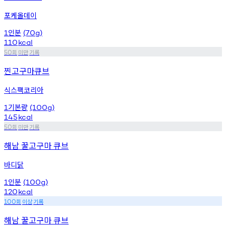
포케올데이
인분
1
(70g)
110
kcal
회
미만
기록
50
찐고구마큐브
식스팩코리아
기본량
1
(100g)
145
kcal
회
미만
기록
50
해남 꿀고구마 큐브
바디닭
인분
1
(100g)
120
kcal
회
이상
기록
100
해남 꿀고구마 큐브