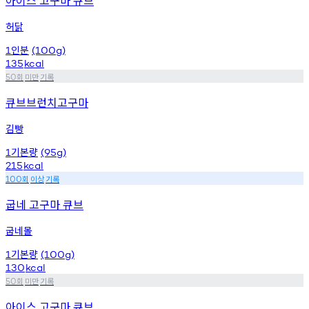
허닭
인분
1
(100g)
135
kcal
회
미만
기록
50
큐브브런치고구마
김빵
기본량
1
(95g)
215
kcal
회
이상
기록
100
굽네 고구마 큐브
굽네몰
기본량
1
(100g)
130
kcal
회
미만
기록
50
아이스 고구마 큐브