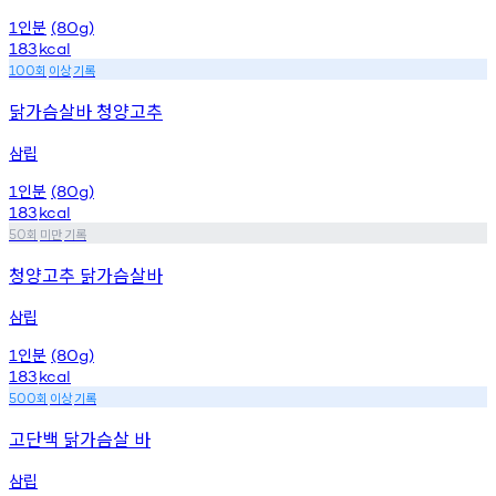
인분
1
(80g)
183
kcal
회
이상
기록
100
닭가슴살바 청양고추
삼립
인분
1
(80g)
183
kcal
회
미만
기록
50
청양고추 닭가슴살바
삼립
인분
1
(80g)
183
kcal
회
이상
기록
500
고단백 닭가슴살 바
삼립