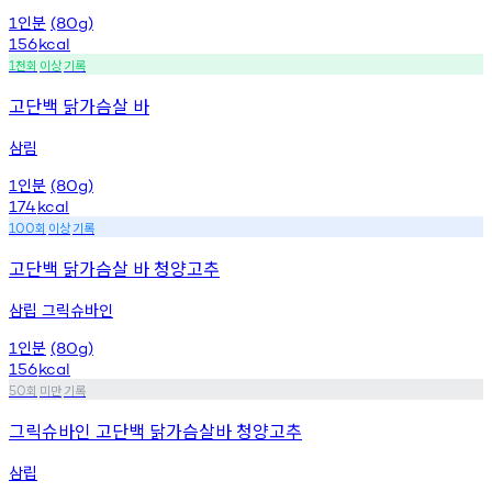
인분
1
(80g)
156
kcal
천회
이상
기록
1
고단백 닭가슴살 바
삼림
인분
1
(80g)
174
kcal
회
이상
기록
100
고단백 닭가슴살 바 청양고추
삼립 그릭슈바인
인분
1
(80g)
156
kcal
회
미만
기록
50
그릭슈바인 고단백 닭가슴살바 청양고추
삼립