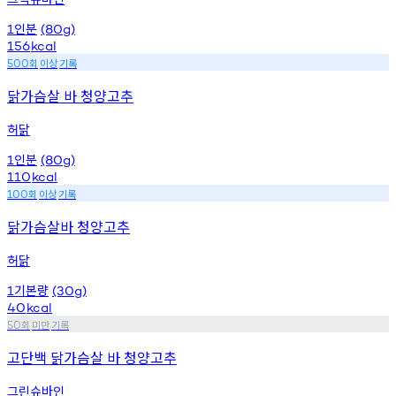
인분
1
(80g)
156
kcal
회
이상
기록
500
닭가슴살 바 청양고추
허닭
인분
1
(80g)
110
kcal
회
이상
기록
100
닭가슴살바 청양고추
허닭
기본량
1
(30g)
40
kcal
회
미만
기록
50
고단백 닭가슴살 바 청양고추
그린슈바인