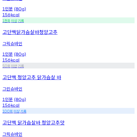
인분
1
(80g)
156
kcal
천회
이상
기록
1
고단백닭가슴살바청양고추
그릭슈바인
인분
1
(80g)
156
kcal
회
미만
기록
50
고단백 청양고추 닭가슴살 바
그린슈바인
인분
1
(80g)
156
kcal
회
이상
기록
100
고단백 닭가슴살바 청양고추맛
그릭슈바인