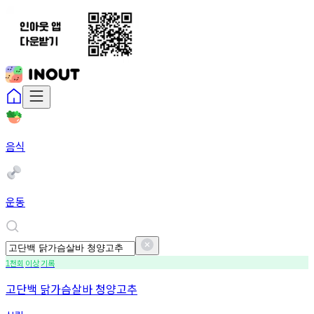
음식
운동
천회
이상
기록
1
고단백 닭가슴살바 청양고추