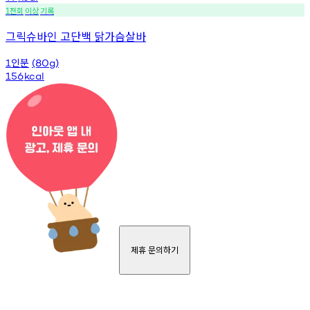
천회
이상
기록
1
그릭슈바인 고단백 닭가슴살바
인분
1
(80g)
156
kcal
제휴 문의하기