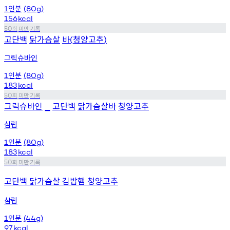
인분
1
(80g)
156
kcal
회
미만
기록
50
고단백
닭가슴살
바
청양고추
(
)
그릭슈바인
인분
1
(80g)
183
kcal
회
미만
기록
50
그릭슈바인
고단백
닭가슴살바
청양고추
_
심립
인분
1
(80g)
183
kcal
회
미만
기록
50
고단백 닭가슴살 김밥햄 청양고추
삼립
인분
1
(44g)
97
kcal