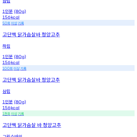
삼립
인분
1
(80g)
156
kcal
회
이상
기록
50
고단백 닭가슴살바 청양고추
하림
인분
1
(80g)
156
kcal
회
이상
기록
100
고단백 닭가슴살바 청양고추
삼립
인분
1
(80g)
156
kcal
천회
이상
기록
1
고단백 닭가슴살 바 청양고추
그릭슈바인