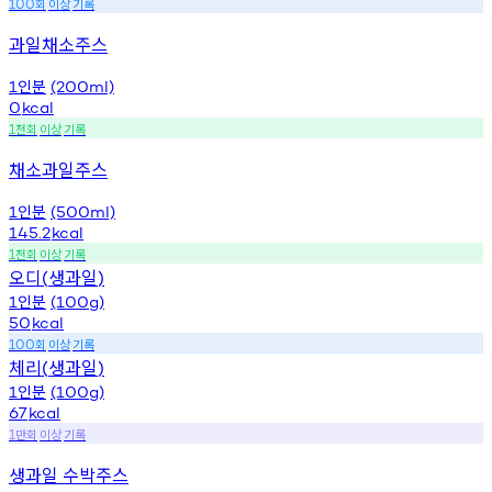
회
이상
기록
100
과일채소주스
인분
1
(200ml)
0
kcal
천회
이상
기록
1
채소과일주스
인분
1
(500ml)
145.2
kcal
천회
이상
기록
1
오디
생과일
(
)
인분
1
(100g)
50
kcal
회
이상
기록
100
체리
생과일
(
)
인분
1
(100g)
67
kcal
만회
이상
기록
1
생과일 수박주스