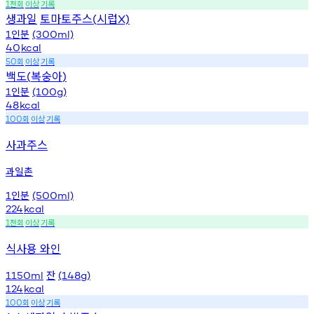
천회
이상
기록
1
생과일
토마토주스
시럽
(
X)
인분
1
(300ml)
40
kcal
회
이상
기록
50
백도
복숭아
(
)
인분
1
(100g)
48
kcal
회
이상
기록
100
사과주스
과일촌
인분
1
(500ml)
224
kcal
천회
이상
기록
1
식사용 와인
잔
1150ml
(148g)
124
kcal
회
이상
기록
100