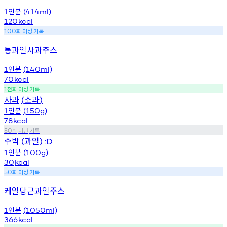
인분
1
(414ml)
120
kcal
회
이상
기록
100
통과일사과주스
인분
1
(140ml)
70
kcal
천회
이상
기록
1
사과
소과
(
)
인분
1
(150g)
78
kcal
회
미만
기록
50
수박
과일
(
)
:D
인분
1
(100g)
30
kcal
회
이상
기록
50
케일당근과일주스
인분
1
(1050ml)
366
kcal