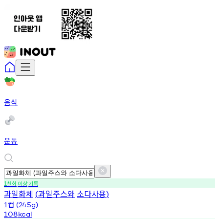
음식
운동
천회
이상
기록
1
과일화체
과일주스와
소다사용
(
)
컵
1
(245g)
108
kcal