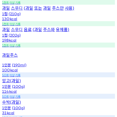
천회
이상
기록
1
과일
스무디
과일
또는
과일
주스만
사용
(
)
컵
1
(210g)
130
kcal
천회
이상
기록
1
과일
스무디
음료
과일
주스와
유제품
(
)
컵
1
(202g)
198
kcal
천회
이상
기록
1
과일주스
인분
1
(190ml)
100
kcal
회
이상
기록
50
망고
과일
(
)
인분
1
(100g)
114
kcal
회
이상
기록
50
수박
과일
(
)
인분
1
(100g)
31
kcal