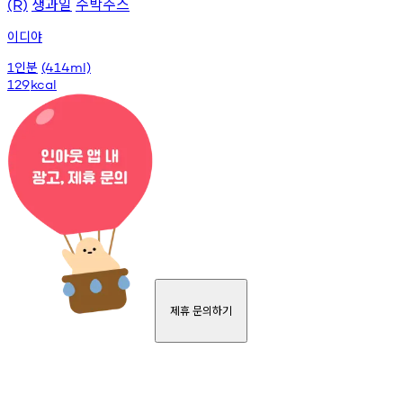
생과일
수박주스
(R)
이디야
인분
1
(414ml)
129
kcal
제휴 문의하기