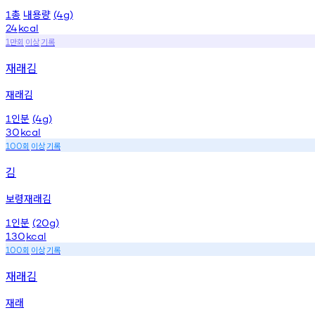
총
내용량
1
(4g)
24
kcal
만회
이상
기록
1
재래김
재래김
인분
1
(4g)
30
kcal
회
이상
기록
100
김
보령재래김
인분
1
(20g)
130
kcal
회
이상
기록
100
재래김
재래