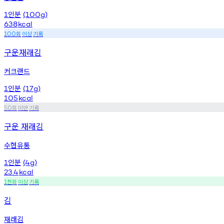
인분
1
(100g)
638
kcal
회
이상
기록
100
구운재래김
커크랜드
인분
1
(17g)
105
kcal
회
미만
기록
50
구운 재래김
수협유통
인분
1
(4g)
23.4
kcal
천회
이상
기록
1
김
재래김