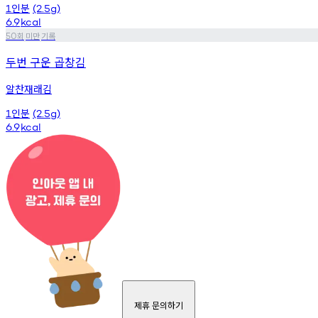
인분
1
(2.5g)
6.9
kcal
회
미만
기록
50
두번 구운 곱창김
알찬재래김
인분
1
(2.5g)
6.9
kcal
제휴 문의하기