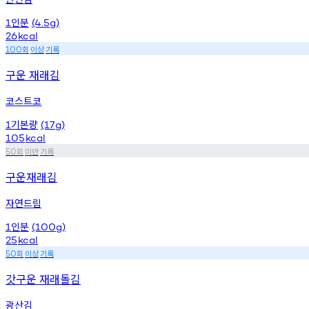
인분
1
(4.5g)
26
kcal
회
이상
기록
100
구운 재래김
코스트코
기본량
1
(17g)
105
kcal
회
미만
기록
50
구운재래김
자연드림
인분
1
(100g)
25
kcal
회
이상
기록
50
갓구운 재래돌김
광산김