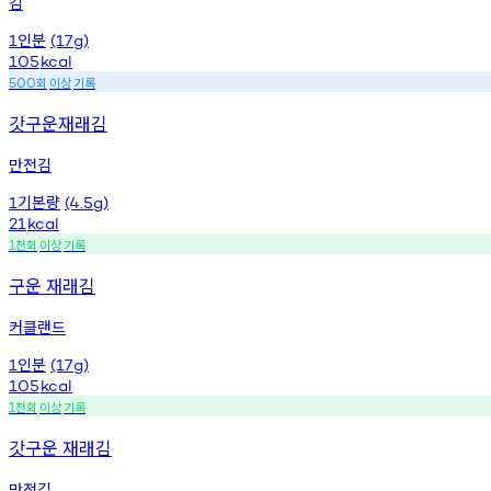
김
인분
1
(17g)
105
kcal
회
이상
기록
500
갓구운재래김
만전김
기본량
1
(4.5g)
21
kcal
천회
이상
기록
1
구운 재래김
커클랜드
인분
1
(17g)
105
kcal
천회
이상
기록
1
갓구운 재래김
만전김