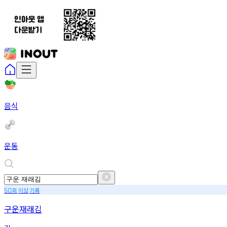
음식
운동
회
이상
기록
50
구운재래김