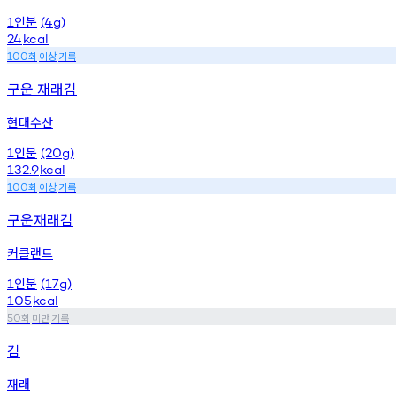
인분
1
(4g)
24
kcal
회
이상
기록
100
구운 재래김
현대수산
인분
1
(20g)
132.9
kcal
회
이상
기록
100
구운재래김
커클랜드
인분
1
(17g)
105
kcal
회
미만
기록
50
김
재래