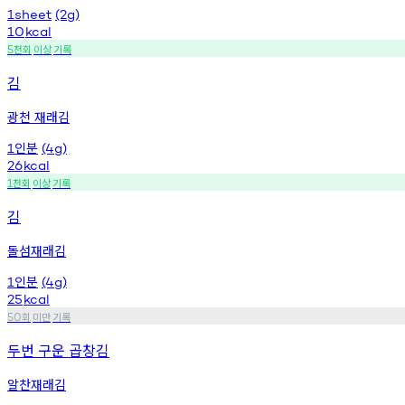
1sheet
(2g)
10
kcal
천회
이상
기록
5
김
광천 재래김
인분
1
(4g)
26
kcal
천회
이상
기록
1
김
돌섬재래김
인분
1
(4g)
25
kcal
회
미만
기록
50
두번 구운 곱창김
알찬재래김