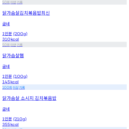
회
미만
기록
50
닭가슴살김치볶음밥최신
굽네
인분
1
(200g)
310
kcal
회
미만
기록
50
닭가슴살햄
굽네
인분
1
(100g)
145
kcal
회
이상
기록
100
닭가슴살 소시지 김치볶음밥
굽네
인분
1
(210g)
355
kcal