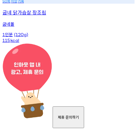
회
이상
기록
50
굽네 닭가슴살 장조림
굽네몰
인분
1
(120g)
115
kcal
제휴 문의하기