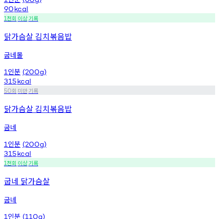
90
kcal
천회
이상
기록
1
닭가슴살 김치볶음밥
굽네몰
인분
1
(200g)
315
kcal
회
미만
기록
50
닭가슴살 김치볶음밥
굽네
인분
1
(200g)
315
kcal
천회
이상
기록
1
굽네 닭가슴살
굽네
인분
1
(110g)