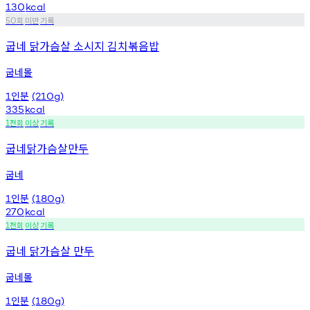
130
kcal
회
미만
기록
50
굽네 닭가슴살 소시지 김치볶음밥
굽네몰
인분
1
(210g)
335
kcal
천회
이상
기록
1
굽네닭가슴살만두
굽네
인분
1
(180g)
270
kcal
천회
이상
기록
1
굽네 닭가슴살 만두
굽네몰
인분
1
(180g)