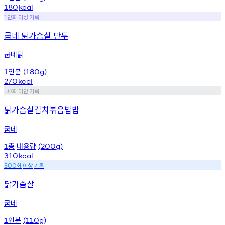
180
kcal
만회
이상
기록
1
굽네 닭가슴살 만두
굽네닭
인분
1
(180g)
270
kcal
회
미만
기록
50
닭가슴살김치볶음밥밥
굽네
총
내용량
1
(200g)
310
kcal
회
이상
기록
500
닭가슴살
굽네
인분
1
(110g)