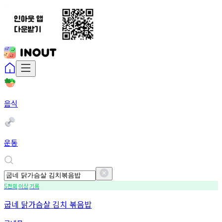
음식
운동
천회
이상
기록
5
굽네 닭가슴살 김치 볶음밥