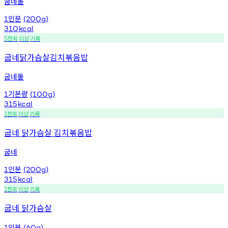
굽네몰
인분
1
(200g)
310
kcal
천회
이상
기록
5
굽네닭가슴살김치볶음밥
굽네몰
기본량
1
(100g)
315
kcal
천회
이상
기록
1
굽네 닭가슴살 김치볶음밥
굽네
인분
1
(200g)
315
kcal
천회
이상
기록
1
굽네 닭가슴살
인분
1
(60g)