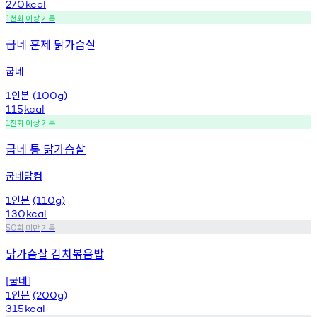
270
kcal
천회
이상
기록
1
굽네 훈제 닭가슴살
굽네
인분
1
(100g)
115
kcal
천회
이상
기록
1
굽네 통 닭가슴살
굽네닭컴
인분
1
(110g)
130
kcal
회
미만
기록
50
닭가슴살 김치볶음밥
굽네
[
]
인분
1
(200g)
315
kcal