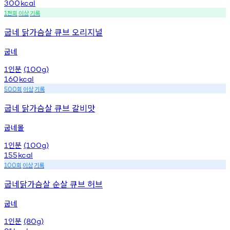
300
kcal
천회
이상
기록
1
굽네 닭가슴살 큐브 오리지널
굽네
인분
1
(100g)
160
kcal
회
이상
기록
500
굽네 닭가슴살 큐브 갈비맛
굽네몰
인분
1
(100g)
155
kcal
회
이상
기록
100
굽네닭가슴살 순살 큐브 허브
굽네
인분
1
(80g)