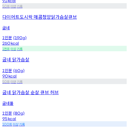
91
kcal
회
미만
기록
50
다이어트도시락 매콤청양닭가슴살큐브
굽네
인분
1
(190g)
260
kcal
천회
이상
기록
1
굽네 닭가슴살
인분
1
(60g)
90
kcal
회
미만
기록
50
굽네 닭가슴살 순살 큐브 허브
굽네몰
인분
1
(80g)
95
kcal
회
이상
기록
100