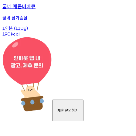
굽네 매콤바베큐
굽네 닭가슴살
인분
1
(110g)
190
kcal
제휴 문의하기