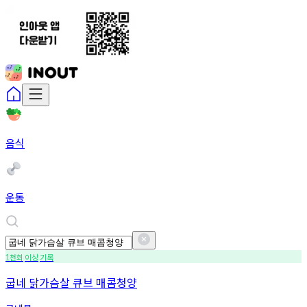
음식
운동
천회
이상
기록
1
굽네 닭가슴살 큐브 매콤청양