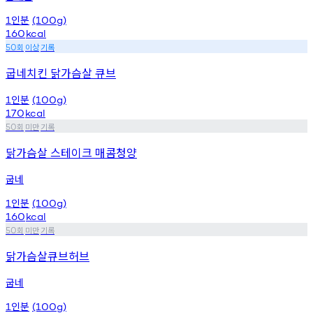
인분
1
(100g)
160
kcal
회
이상
기록
50
굽네치킨 닭가슴살 큐브
인분
1
(100g)
170
kcal
회
미만
기록
50
닭가슴살 스테이크 매콤청양
굽네
인분
1
(100g)
160
kcal
회
미만
기록
50
닭가슴살큐브허브
굽네
인분
1
(100g)