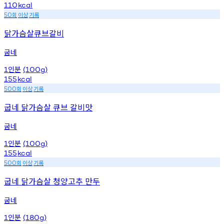
110
kcal
회
이상
기록
50
닭가슴살큐브갈비
굽네
인분
1
(100g)
155
kcal
회
이상
기록
500
굽네 닭가슴살 큐브 갈비맛
굽네
인분
1
(100g)
155
kcal
회
이상
기록
500
굽네 닭가슴살 청양고추 만두
굽네
인분
1
(180g)