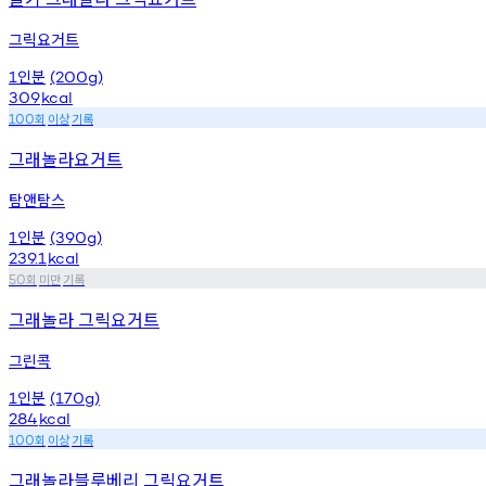
그릭요거트
인분
1
(200g)
309
kcal
회
이상
기록
100
그래놀라요거트
탐앤탐스
인분
1
(390g)
239.1
kcal
회
미만
기록
50
그래놀라 그릭요거트
그린콕
인분
1
(170g)
284
kcal
회
이상
기록
100
그래놀라블루베리 그릭요거트