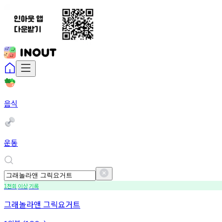
음식
운동
천회
이상
기록
1
그래놀라앤 그릭요거트