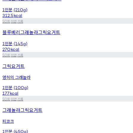
인분
1
(210g)
312.5
kcal
회
미만
기록
50
블루베리그래놀라그릭요거트
인분
1
(145g)
270
kcal
회
미만
기록
50
그릭요거트
영히의 그래놀라
인분
1
(100g)
177
kcal
회
미만
기록
50
그래놀라그릭요거트
피코크
인분
1
(450g)