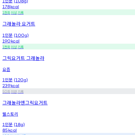
인분
1
(108g)
178
kcal
천회
이상
기록
1
그래놀라 요거트
인분
1
(100g)
190
kcal
천회
이상
기록
1
그릭요거트 그래놀라
요즘
인분
1
(120g)
239
kcal
회
미만
기록
50
그래놀라앤그릭요거트
웰스토리
인분
1
(18g)
85
kcal