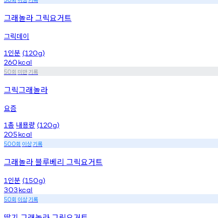
그래놀라 그릭요거트
그릭데이
인분
1
(120g)
260
kcal
회
미만
기록
50
그릭그래놀라
요즘
총
내용량
1
(120g)
205
kcal
회
이상
기록
500
그래놀라 블루베리 그릭요거트
인분
1
(150g)
303
kcal
회
이상
기록
50
딸기 그래놀라 그릭요거트