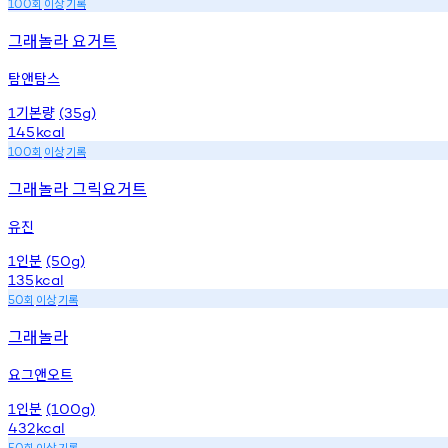
회
이상
기록
100
그래놀라 요거트
탐앤탐스
기본량
1
(35g)
145
kcal
회
이상
기록
100
그래놀라 그릭요거트
유진
인분
1
(50g)
135
kcal
회
이상
기록
50
그래놀라
요그앤오트
인분
1
(100g)
432
kcal
회
이상
기록
50