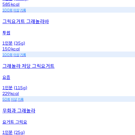
585
kcal
회
이상
기록
100
그릭요거트 그래놀라바
투썸
인분
1
(35g)
150
kcal
회
이상
기록
100
그래놀라 저당 그릭요거트
요즘
인분
1
(115g)
229
kcal
회
이상
기록
50
무화과 그래놀라
요거트 그릭요
인분
1
(25g)