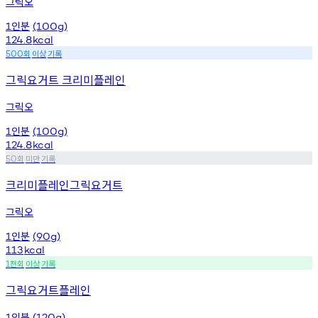
그릭오
인분
1
(100g)
124.8
kcal
회
이상
기록
500
그릭요거트 크리미플레인
그릭오
인분
1
(100g)
124.8
kcal
회
미만
기록
50
크리미플레인그릭요거트
그릭오
인분
1
(90g)
113
kcal
천회
이상
기록
1
그릭요거트플레인
인분
1
(120g)