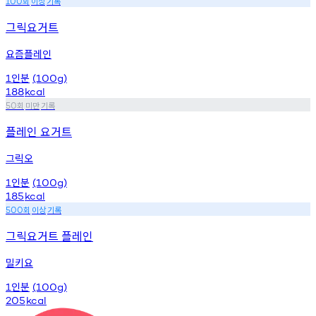
회
이상
기록
100
그릭요거트
요즘플레인
인분
1
(100g)
188
kcal
회
미만
기록
50
플레인 요거트
그릭오
인분
1
(100g)
185
kcal
회
이상
기록
500
그릭요거트 플레인
밀키요
인분
1
(100g)
205
kcal