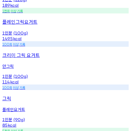
189
kcal
천회
이상
기록
1
플레인그릭요거트
인분
1
(100g)
149.5
kcal
회
이상
기록
100
크리미 그릭 요거트
안그릭
인분
1
(100g)
114
kcal
회
이상
기록
100
그릭
플레인요거트
인분
1
(90g)
85
kcal
천회
이상
기록
5