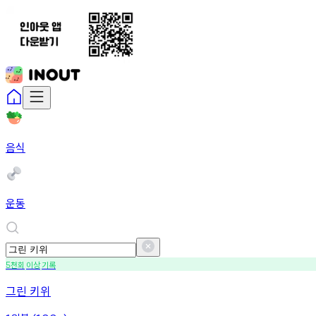
음식
운동
천회
이상
기록
5
그린 키위