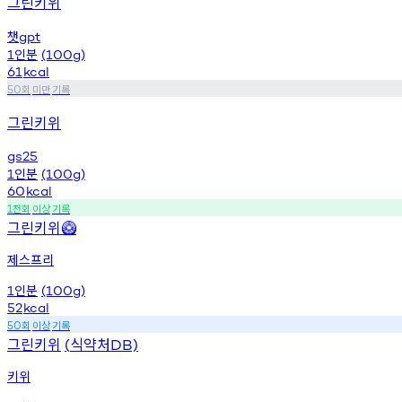
그린키위
챗
gpt
인분
1
(100g)
61
kcal
회
미만
기록
50
그린키위
gs25
인분
1
(100g)
60
kcal
천회
이상
기록
1
그린키위
🥝
제스프리
인분
1
(100g)
52
kcal
회
이상
기록
50
그린키위
식약처
(
DB)
키위