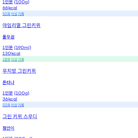
인분
1
(100g)
66
kcal
회
이상
기록
50
아임리얼 그린키위
풀무원
인분
1
(190ml)
130
kcal
천회
이상
기록
1
무지방 그린키위
폰타나
인분
1
(100g)
36
kcal
회
이상
기록
50
그린 키위 스무디
잼만이