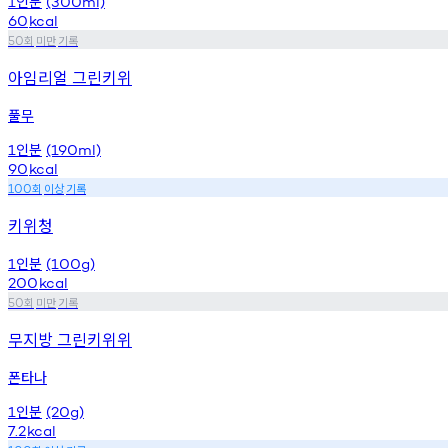
인분
1
(300ml)
60
kcal
회
미만
기록
50
아임리얼 그린키위
풀무
인분
1
(190ml)
90
kcal
회
이상
기록
100
키위청
인분
1
(100g)
200
kcal
회
미만
기록
50
무지방 그린키위위
폰타나
인분
1
(20g)
7.2
kcal