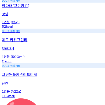
회
이상
기록
100
참다래
그린키위
(
)
맛젤
인분
1
(85g)
52
kcal
회
이상
기록
100
제로 키위그린티
일화차시
인분
1
(500ml)
0
kcal
회
이상
기록
100
그린애플키위리프레셔
던킨
인분
1
(422g)
115
kcal