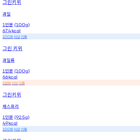
그린키위
과일
인분
1
(100g)
67.4
kcal
회
이상
기록
100
그린 키위
과일류
인분
1
(100g)
66
kcal
만회
이상
기록
5
그린키위
제스프리
인분
1
(92.5g)
49
kcal
회
이상
기록
100