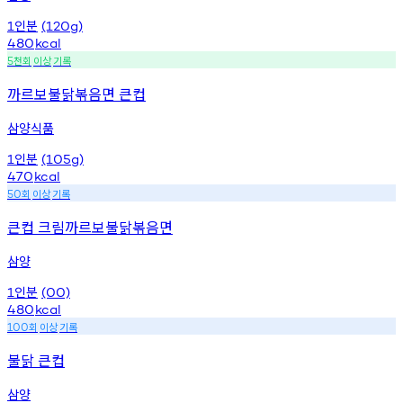
인분
1
(120g)
480
kcal
천회
이상
기록
5
까르보불닭볶음면 큰컵
삼양식품
인분
1
(105g)
470
kcal
회
이상
기록
50
큰컵 크림까르보불닭볶음면
삼양
인분
1
(00)
480
kcal
회
이상
기록
100
불닭 큰컵
삼양