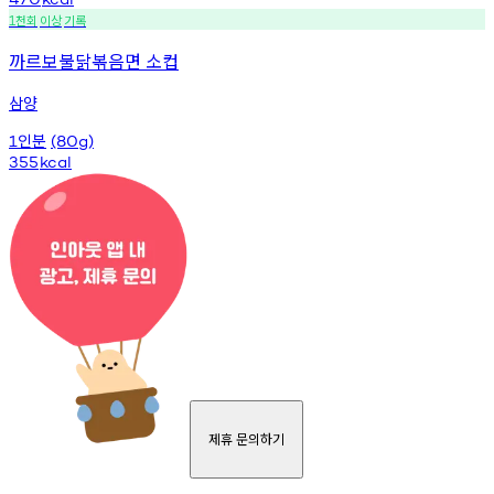
천회
이상
기록
1
까르보불닭볶음면 소컵
삼양
인분
1
(80g)
355
kcal
제휴 문의하기