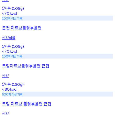
인분
1
(105g)
470
kcal
회
이상
기록
100
큰컵 까르보불닭볶음면
삼양식품
인분
1
(105g)
470
kcal
회
이상
기록
100
크림까르보불닭볶음면 큰컵
삼양
인분
1
(120g)
480
kcal
회
이상
기록
500
크림 까르보 불닭볶음면 큰컵
삼양