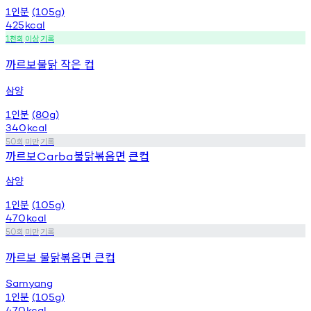
인분
1
(105g)
425
kcal
천회
이상
기록
1
까르보불닭 작은 컵
삼양
인분
1
(80g)
340
kcal
회
미만
기록
50
까르보
불닭볶음면
큰컵
Carba
삼양
인분
1
(105g)
470
kcal
회
미만
기록
50
까르보 불닭볶음면 큰컵
Samyang
인분
1
(105g)
470
kcal