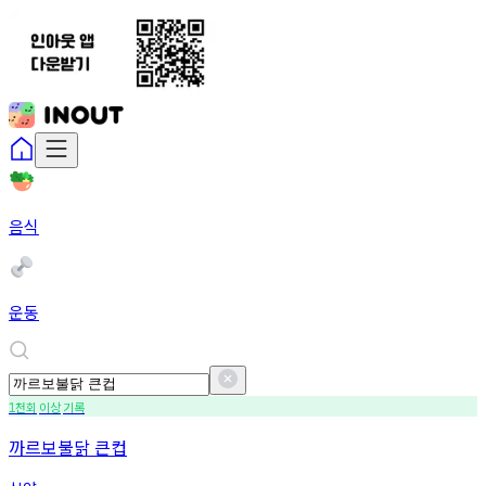
음식
운동
천회
이상
기록
1
까르보불닭 큰컵