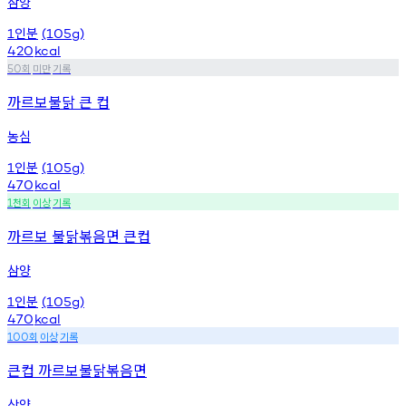
삼양
인분
1
(105g)
420
kcal
회
미만
기록
50
까르보불닭 큰 컵
농심
인분
1
(105g)
470
kcal
천회
이상
기록
1
까르보 불닭볶음면 큰컵
삼양
인분
1
(105g)
470
kcal
회
이상
기록
100
큰컵 까르보불닭볶음면
삼양