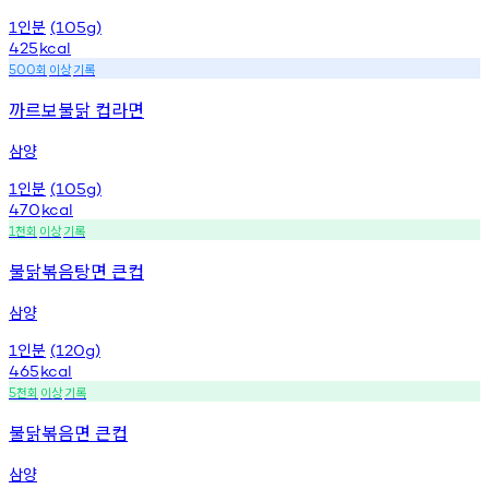
인분
1
(105g)
425
kcal
회
이상
기록
500
까르보불닭 컵라면
삼양
인분
1
(105g)
470
kcal
천회
이상
기록
1
불닭볶음탕면 큰컵
삼양
인분
1
(120g)
465
kcal
천회
이상
기록
5
불닭볶음면 큰컵
삼양