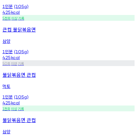
인분
1
(105g)
425
kcal
천회
이상
기록
5
큰컵 불닭볶음면
삼양
인분
1
(105g)
425
kcal
회
미만
기록
50
불닭볶음면 큰컵
먹토
인분
1
(105g)
425
kcal
천회
이상
기록
1
불닭볶음면 큰컵
삼양