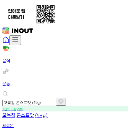
음식
운동
천회
이상
기록
1
꼬북칩
콘스프맛
(49g)
오리온