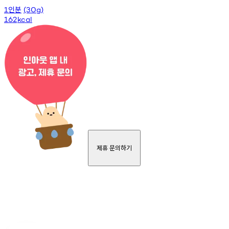
인분
1
(30g)
162
kcal
제휴 문의하기