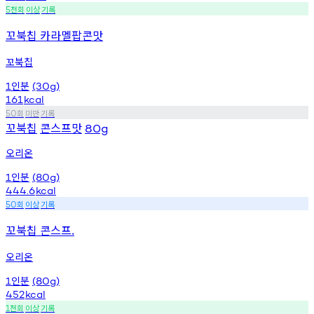
천회
이상
기록
5
꼬북칩 카라멜팝콘맛
꼬북칩
인분
1
(30g)
161
kcal
회
미만
기록
50
꼬북칩
콘스프맛
80g
오리온
인분
1
(80g)
444.6
kcal
회
이상
기록
50
꼬북칩 콘스프.
오리온
인분
1
(80g)
452
kcal
천회
이상
기록
1