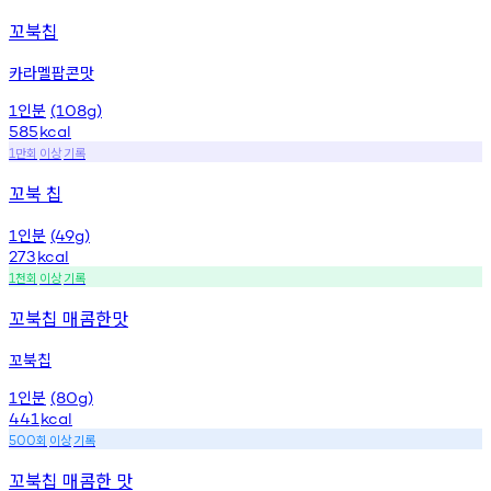
꼬북칩
카라멜팝콘맛
인분
1
(108g)
585
kcal
만회
이상
기록
1
꼬북 칩
인분
1
(49g)
273
kcal
천회
이상
기록
1
꼬북칩 매콤한맛
꼬북칩
인분
1
(80g)
441
kcal
회
이상
기록
500
꼬북칩 매콤한 맛