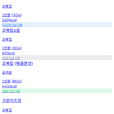
꼬북칩
인분
1
(30g)
160
kcal
회
이상
기록
500
꼬북칩
알
6
꼬북칩
인분
1
(30g)
60
kcal
회
미만
기록
50
꼬북칩
매콤한맛
(
)
오리온
인분
1
(80g)
441
kcal
천회
이상
기록
1
크런치즈맛
꼬북칩