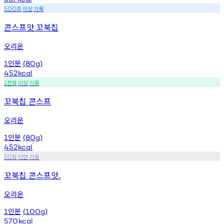
회
이상
기록
500
콘스프맛 꼬북칩
오리온
인분
1
(80g)
452
kcal
천회
이상
기록
1
꼬북칩 콘스프
오리온
인분
1
(80g)
452
kcal
회
미만
기록
50
꼬북칩 콘스프맛.
오리온
인분
1
(100g)
570
kcal