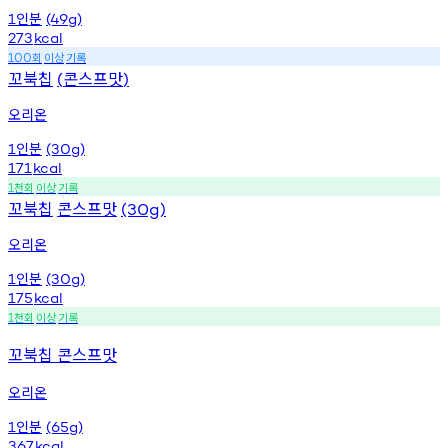
인분
1
(49g)
273
kcal
회
이상
기록
100
꼬북칩
콘스프맛
(
)
오리온
인분
1
(30g)
171
kcal
천회
이상
기록
1
꼬북칩
콘스프맛
(30g)
오리온
인분
1
(30g)
175
kcal
천회
이상
기록
1
꼬북칩 콘스프맛
오리온
인분
1
(65g)
367
kcal