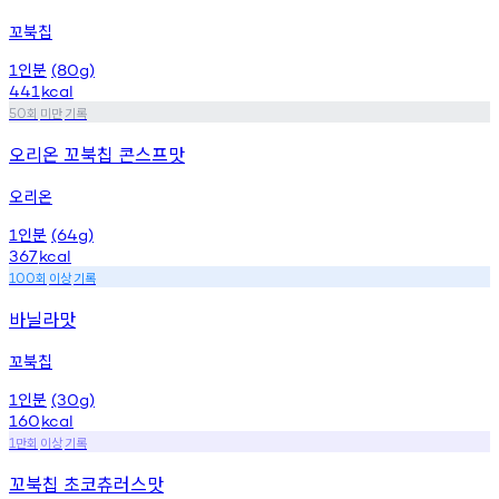
꼬북칩
인분
1
(80g)
441
kcal
회
미만
기록
50
오리온 꼬북칩 콘스프맛
오리온
인분
1
(64g)
367
kcal
회
이상
기록
100
바닐라맛
꼬북칩
인분
1
(30g)
160
kcal
만회
이상
기록
1
꼬북칩 초코츄러스맛