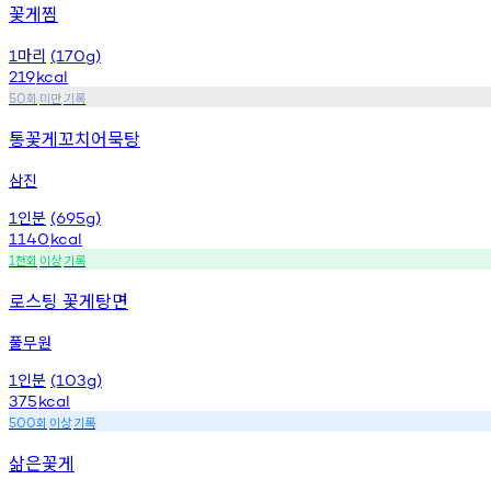
꽃게찜
마리
1
(170g)
219
kcal
회
미만
기록
50
통꽃게꼬치어묵탕
삼진
인분
1
(695g)
1140
kcal
천회
이상
기록
1
로스팅 꽃게탕면
풀무원
인분
1
(103g)
375
kcal
회
이상
기록
500
삶은꽃게