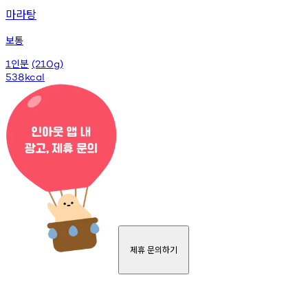
마라탕
보통
인분
1
(210g)
538
kcal
제휴 문의하기