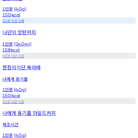
인분
1
(40g)
150
kcal
회
이상
기록
50
나만의 방탄커피
인분
1
(240ml)
158
kcal
회
미만
기록
50
한장의식단 쑥라떼
나에게 용기를
인분
1
(40g)
150
kcal
회
미만
기록
50
나에게 용기를 마일드커피
체조시간
인분
1
(40g)