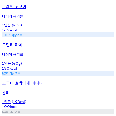
그레인 코코아
나에게 용기를
인분
1
(40g)
145
kcal
회
이상
기록
100
그린티 라떼
나에게 용기를
인분
1
(40g)
150
kcal
회
이상
기록
50
고구마 호박에게 바나나
삼육
인분
1
(190ml)
100
kcal
회
미만
기록
50