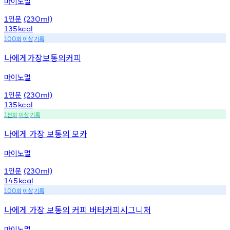
마이노멀
인분
1
(230ml)
135
kcal
회
이상
기록
100
나에게가장보통의커피
마이노멀
인분
1
(230ml)
135
kcal
천회
이상
기록
1
나에게 가장 보통의 모카
마이노멀
인분
1
(230ml)
145
kcal
회
이상
기록
100
나에게 가장 보통의 커피 버터커피시그니처
마이노멀