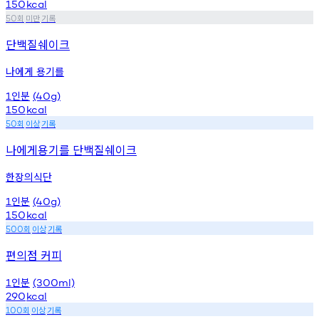
150
kcal
회
미만
기록
50
단백질쉐이크
나에게 용기를
인분
1
(40g)
150
kcal
회
이상
기록
50
나에게용기를 단백질쉐이크
한장의식단
인분
1
(40g)
150
kcal
회
이상
기록
500
편의점 커피
인분
1
(300ml)
290
kcal
회
이상
기록
100