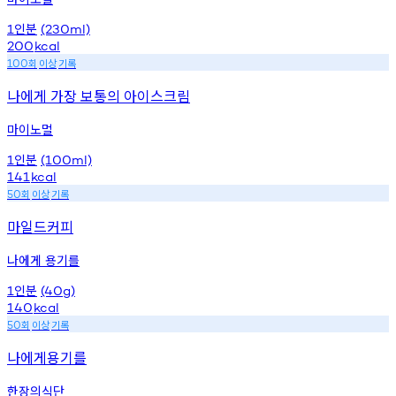
인분
1
(230ml)
200
kcal
회
이상
기록
100
나에게 가장 보통의 아이스크림
마이노멀
인분
1
(100ml)
141
kcal
회
이상
기록
50
마일드커피
나에게 용기를
인분
1
(40g)
140
kcal
회
이상
기록
50
나에게용기를
한장의식단