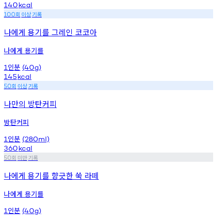
140
kcal
회
이상
기록
100
나에게 용기를 그레인 코코아
나에게 용기를
인분
1
(40g)
145
kcal
회
이상
기록
50
나만의 방탄커피
방탄커피
인분
1
(280ml)
360
kcal
회
미만
기록
50
나에게 용기를 향긋한 쑥 라떼
나에게 용기를
인분
1
(40g)