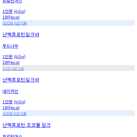
프로틴어스
인분
1
(45g)
189
kcal
회
이상
기록
500
난백프로틴밀크바
푸드나무
인분
1
(45g)
189
kcal
회
미만
기록
50
난백프로틴밀크바
네이처인
인분
1
(45g)
189
kcal
회
이상
기록
100
난백프로틴 초코볼 밀크
프로틴어스