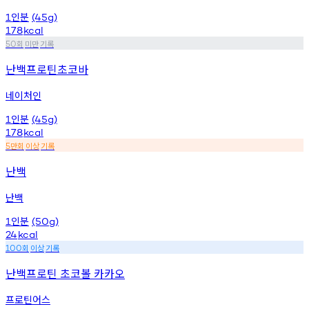
인분
1
(45g)
178
kcal
회
미만
기록
50
난백프로틴초코바
네이처인
인분
1
(45g)
178
kcal
만회
이상
기록
5
난백
난백
인분
1
(50g)
24
kcal
회
이상
기록
100
난백프로틴 초코볼 카카오
프로틴어스