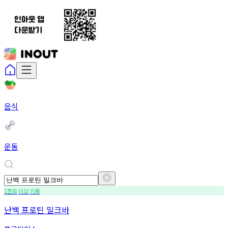
음식
운동
천회
이상
기록
1
난백 프로틴 밀크바