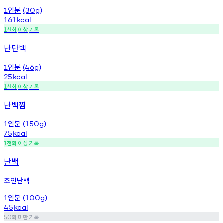
인분
1
(30g)
161
kcal
천회
이상
기록
1
난단백
인분
1
(46g)
25
kcal
천회
이상
기록
1
난백찜
인분
1
(150g)
75
kcal
천회
이상
기록
1
난백
조인난백
인분
1
(100g)
45
kcal
회
미만
기록
50