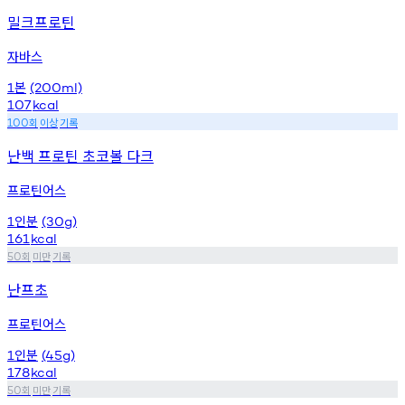
밀크프로틴
자바스
본
1
(200ml)
107
kcal
회
이상
기록
100
난백 프로틴 초코볼 다크
프로틴어스
인분
1
(30g)
161
kcal
회
미만
기록
50
난프초
프로틴어스
인분
1
(45g)
178
kcal
회
미만
기록
50