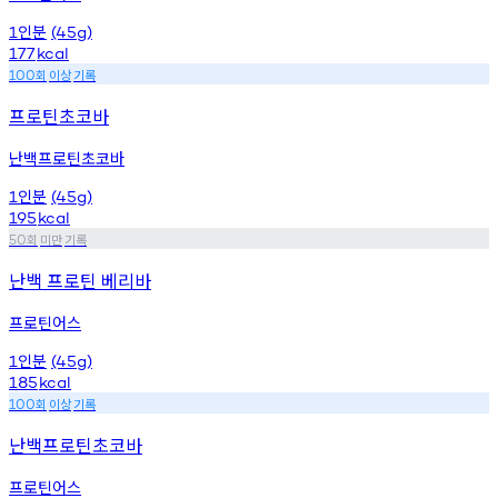
인분
1
(45g)
177
kcal
회
이상
기록
100
프로틴초코바
난백프로틴초코바
인분
1
(45g)
195
kcal
회
미만
기록
50
난백 프로틴 베리바
프로틴어스
인분
1
(45g)
185
kcal
회
이상
기록
100
난백프로틴초코바
프로틴어스