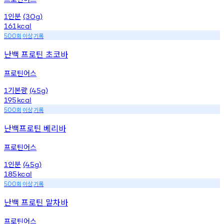
인분
1
(30g)
161
kcal
회
이상
기록
500
난백 프로틴 초코바
프로틴어스
기본량
1
(45g)
195
kcal
회
이상
기록
500
난백프로틴 베리바
프로틴어스
인분
1
(45g)
185
kcal
회
이상
기록
500
난백 프로틴 말차바
프로틴어스