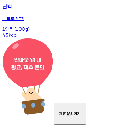
난백
메트로 난백
인분
1
(100g)
45
kcal
제휴 문의하기