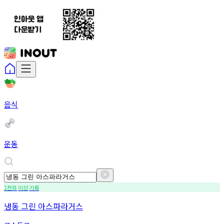
음식
운동
천회
이상
기록
1
냉동 그린 아스파라거스