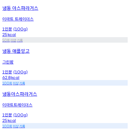
냉동 아스파라거스
이마트 트레이더스
인분
1
(100g)
25
kcal
회
미만
기록
50
냉동 애플망고
그린팜
인분
1
(100g)
62.8
kcal
회
이상
기록
100
냉동아스파라거스
이마트트레이더스
인분
1
(100g)
25
kcal
회
이상
기록
100