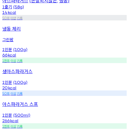
아스파라거스
손질되지않은
냉동
(
,
)
줄기
1
(58g)
14
kcal
회
미만
기록
50
냉동 체리
그린팜
인분
1
(100g)
66
kcal
천회
이상
기록
1
생아스파라거스
인분
1
(100g)
20
kcal
회
이상
기록
50
아스파라거스 스프
인분
1
(500ml)
266
kcal
천회
이상
기록
1