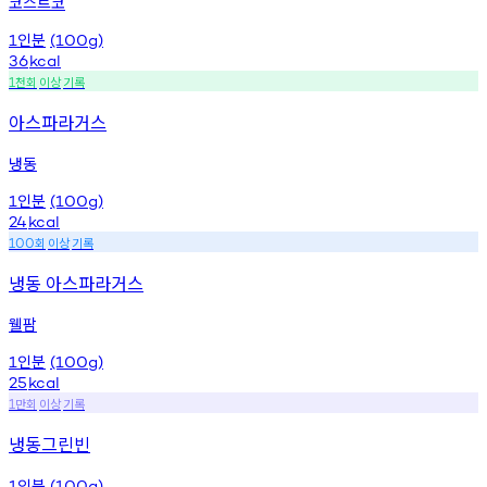
코스트코
인분
1
(100g)
36
kcal
천회
이상
기록
1
아스파라거스
냉동
인분
1
(100g)
24
kcal
회
이상
기록
100
냉동 아스파라거스
웰팜
인분
1
(100g)
25
kcal
만회
이상
기록
1
냉동그린빈
인분
1
(100g)