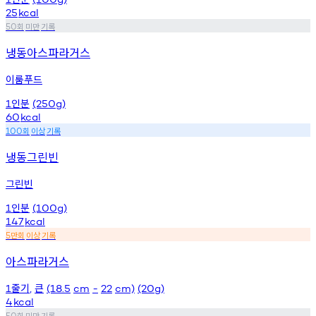
25
kcal
회
미만
기록
50
냉동아스파라거스
이룸푸드
인분
1
(250g)
60
kcal
회
이상
기록
100
냉동그린빈
그린빈
인분
1
(100g)
147
kcal
만회
이상
기록
5
아스파라거스
줄기
큰
1
,
(18.5
cm
-
22
cm)
(20g)
4
kcal
회
미만
기록
50