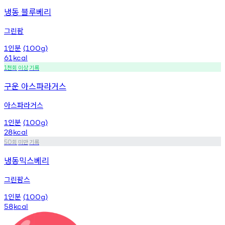
냉동 블루베리
그린팜
인분
1
(100g)
61
kcal
천회
이상
기록
1
구운 아스파라거스
아스파라거스
인분
1
(100g)
28
kcal
회
미만
기록
50
냉동믹스베리
그린팜스
인분
1
(100g)
58
kcal