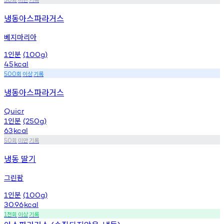
냉동아스파라거스
베지마리아
인분
1
(100g)
45
kcal
회
이상
기록
500
냉동아스파라거스
Quicr
인분
1
(250g)
63
kcal
회
미만
기록
50
냉동 딸기
그린팜
인분
1
(100g)
30.96
kcal
천회
이상
기록
1