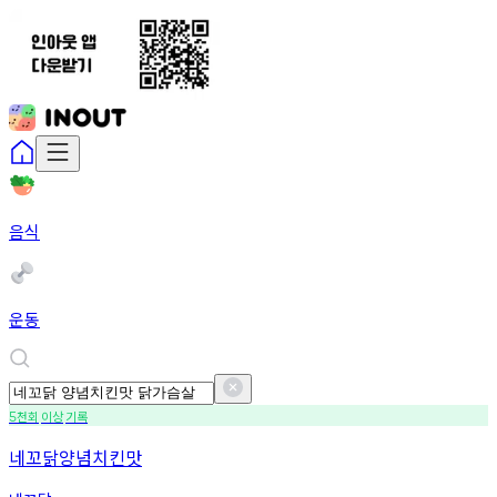
음식
운동
천회
이상
기록
5
네꼬닭양념치킨맛