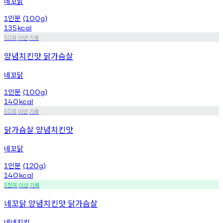
네꼬닭
인분
1
(100g)
135
kcal
회
미만
기록
50
양념치킨맛 닭가슴살
네꼬닭
인분
1
(100g)
140
kcal
회
미만
기록
50
닭가슴살 양념치킨맛
네꼬닭
인분
1
(120g)
140
kcal
천회
이상
기록
5
네꼬닭 양념치킨맛 닭가슴살
네네치킨