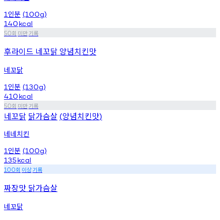
인분
1
(100g)
140
kcal
회
미만
기록
50
후라이드 네꼬닭 양념치킨맛
네꼬닭
인분
1
(130g)
410
kcal
회
미만
기록
50
네꼬닭
닭가슴살
양념치킨맛
(
)
네네치킨
인분
1
(100g)
135
kcal
회
이상
기록
100
짜장맛 닭가슴살
네꼬닭