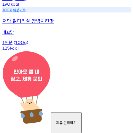
190
kcal
회
이상
기록
100
저당 닭다리살 양념치킨맛
네꼬닭
인분
1
(100g)
125
kcal
제휴 문의하기