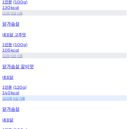
인분
1
(100g)
130
kcal
회
미만
기록
50
닭가슴살
네꼬닭 고추맛
인분
1
(100g)
105
kcal
회
미만
기록
50
닭가슴살 갈비맛
네꼬닭
인분
1
(120g)
140
kcal
회
이상
기록
100
닭가슴살
네꼬닭