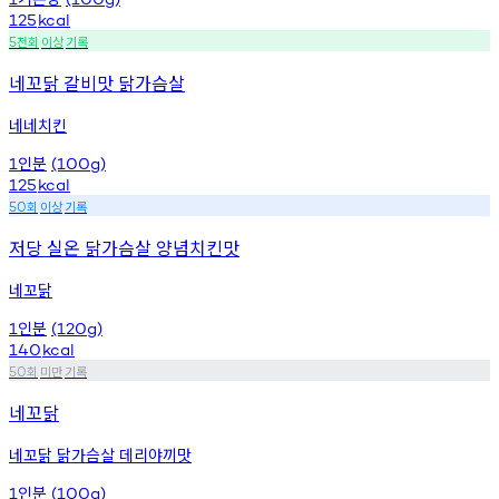
125
kcal
천회
이상
기록
5
네꼬닭 갈비맛 닭가슴살
네네치킨
인분
1
(100g)
125
kcal
회
이상
기록
50
저당 실온 닭가슴살 양념치킨맛
네꼬닭
인분
1
(120g)
140
kcal
회
미만
기록
50
네꼬닭
네꼬닭 닭가슴살 데리야끼맛
인분
1
(100g)