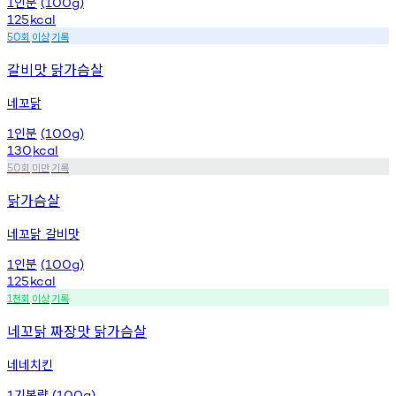
인분
1
(100g)
125
kcal
회
이상
기록
50
갈비맛 닭가슴살
네꼬닭
인분
1
(100g)
130
kcal
회
미만
기록
50
닭가슴살
네꼬닭 갈비맛
인분
1
(100g)
125
kcal
천회
이상
기록
1
네꼬닭 짜장맛 닭가슴살
네네치킨
기본량
1
(100g)