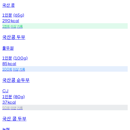
국산 콩
인분
1
(65g)
290
kcal
천회
이상
기록
1
국산콩 두부
풀무원
인분
1
(100g)
85
kcal
회
이상
기록
100
국산콩 순두부
CJ
인분
1
(80g)
37
kcal
회
미만
기록
50
국산 콩 두부
농협