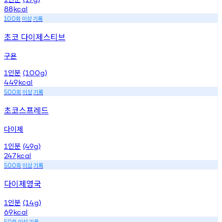
88
kcal
회
이상
기록
100
초코 다이제스티브
구욘
인분
1
(100g)
449
kcal
회
이상
기록
500
초코스프레드
다이제
인분
1
(49g)
247
kcal
회
이상
기록
500
다이제영국
인분
1
(14g)
69
kcal
회
이상
기록
50