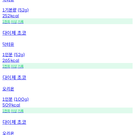
기본량
1
(52g)
252
kcal
천회
이상
기록
1
다이제 초코
닥터유
인분
1
(52g)
265
kcal
천회
이상
기록
1
다이제 초코
오리온
인분
1
(100g)
509
kcal
천회
이상
기록
1
다이제 초코
오리온