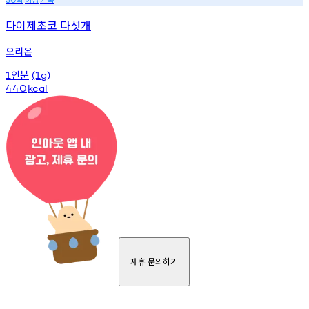
다이제초코 다섯개
오리온
인분
1
(1g)
440
kcal
제휴 문의하기