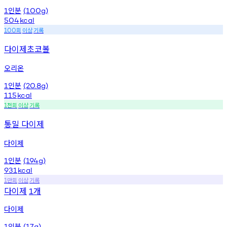
인분
1
(100g)
504
kcal
회
이상
기록
100
다이제초코볼
오리온
인분
1
(20.8g)
115
kcal
천회
이상
기록
1
통밀 다이제
다이제
인분
1
(194g)
931
kcal
만회
이상
기록
1
다이제
개
1
다이제
인분
1
(17g)