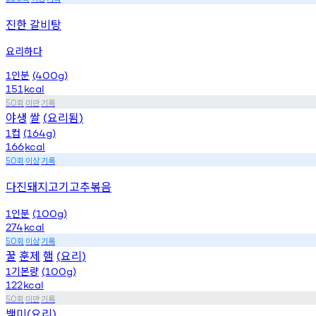
진한 갈비탕
요리하다
인분
1
(400g)
151
kcal
회
미만
기록
50
야생
쌀
요리됨
(
)
컵
1
(164g)
166
kcal
회
이상
기록
50
다진돼지고기고추볶음
인분
1
(100g)
274
kcal
회
이상
기록
50
꿀
훈제
햄
요리
(
)
기본량
1
(100g)
122
kcal
회
미만
기록
50
백미
요리
(
)