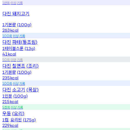
만회
이상
기록
1
다진 돼지고기
기본량
1
(100g)
263
kcal
회
이상
기록
100
다진
파테
통조림
(
)
테이블스푼
1
(13g)
41
kcal
회
미만
기록
50
다진
칠면조
조리
(
)
기본량
1
(100g)
235
kcal
회
이상
기록
100
다진
소고기
목살
(
)
인분
1
(100g)
215
kcal
천회
이상
기록
5
우동
요리
(
)
컵
요리된
1
,
(175g)
229
kcal