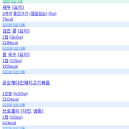
천회
이상
기록
1
새우
요리
(
)
마리
중간크기
껍질있는
1
(
)
(5g)
7
kcal
회
이상
기록
100
검은
콩
요리
(
)
컵
1
(240g)
218
kcal
회
이상
기록
500
쌀
국수
요리
(
)
컵
1
(176g)
192
kcal
회
이상
기록
100
공심채다진돼지고기볶음
인분
1
(400g)
210
kcal
회
이상
기록
100
브로콜리
다진
냉동
(
,
)
컵
1
(156g)
41
kcal
회
이상
기록
100