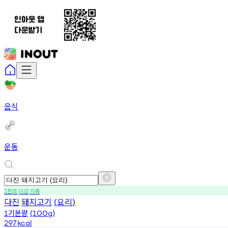
음식
운동
천회
이상
기록
1
다진
돼지고기
요리
(
)
기본량
1
(100g)
297
kcal