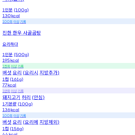
인분
1
(100g)
130
kcal
회
이상
기록
100
진한 한우 사골곰탕
요리하다
인분
1
(500g)
195
kcal
천회
이상
기록
1
버섯
요리
요리시
지방추가
(
)
컵
1
(161g)
77
kcal
만회
이상
기록
1
돼지고기
허리
안심
(
)
기본량
1
(100g)
136
kcal
회
이상
기록
100
버섯
요리
요리에
지방제외
(
)
컵
1
(156g)
44
kcal