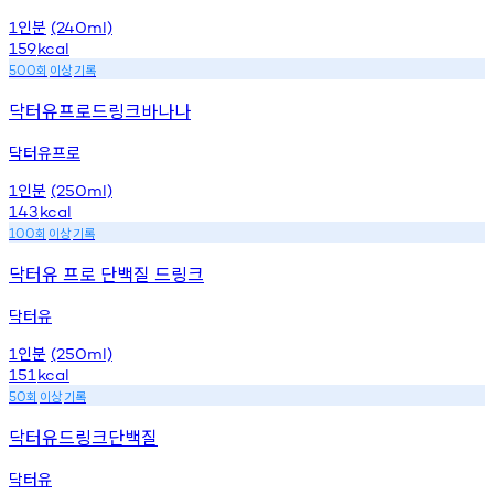
인분
1
(240ml)
159
kcal
회
이상
기록
500
닥터유프로드링크바나나
닥터유프로
인분
1
(250ml)
143
kcal
회
이상
기록
100
닥터유 프로 단백질 드링크
닥터유
인분
1
(250ml)
151
kcal
회
이상
기록
50
닥터유드링크단백질
닥터유