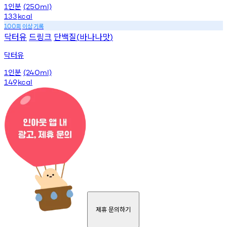
인분
1
(250ml)
133
kcal
회
이상
기록
100
닥터유
드링크
단백질
바나나맛
(
)
닥터유
인분
1
(240ml)
149
kcal
제휴 문의하기