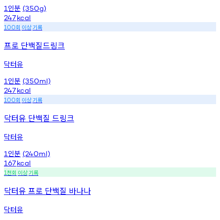
인분
1
(350g)
247
kcal
회
이상
기록
100
프로 단백질드링크
닥터유
인분
1
(350ml)
247
kcal
회
이상
기록
100
닥터유 단백질 드링크
닥터유
인분
1
(240ml)
167
kcal
천회
이상
기록
1
닥터유 프로 단백질 바나나
닥터유