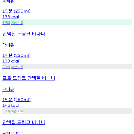
닥터유
인분
1
(250ml)
133
kcal
천회
이상
기록
1
단백질 드링크 바나나
닥터유
인분
1
(250ml)
133
kcal
회
미만
기록
50
프로 드링크 단백질 바나나
닥터유
인분
1
(250ml)
143
kcal
회
미만
기록
50
단백질 드링크 바나나
닥터유 프로