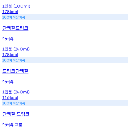
인분
1
(100ml)
178
kcal
회
이상
기록
100
단백질드링크
닥터유
인분
1
(240ml)
178
kcal
회
이상
기록
100
드링크단백질
닥터유
인분
1
(240ml)
116
kcal
회
이상
기록
100
단백질 드링크
닥터유 프로