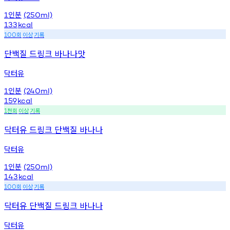
인분
1
(250ml)
133
kcal
회
이상
기록
100
단백질 드링크 바나나맛
닥터유
인분
1
(240ml)
159
kcal
천회
이상
기록
1
닥터유 드링크 단백질 바나나
닥터유
인분
1
(250ml)
143
kcal
회
이상
기록
100
닥터유 단백질 드링크 바나나
닥터유