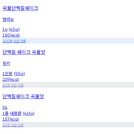
곡물단백질쉐이크
영라뉴
1g
(45g)
160
kcal
회
이상
기록
100
단백질 쉐이크 곡물맛
핏키
인분
1
(55g)
229
kcal
회
미만
기록
50
단백질쉐이크 곡물맛
5k
총
내용량
1
(40g)
157
kcal
회
미만
기록
50