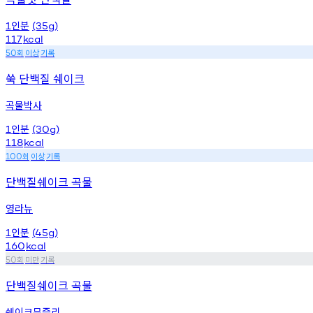
인분
1
(35g)
117
kcal
회
이상
기록
50
쑥 단백질 쉐이크
곡물박사
인분
1
(30g)
118
kcal
회
이상
기록
100
단백질쉐이크 곡물
영라뉴
인분
1
(45g)
160
kcal
회
미만
기록
50
단백질쉐이크 곡물
쉐이크뮤즐리