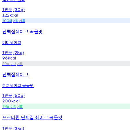
인분
1
(30g)
122
kcal
회
이상
기록
100
단백질쉐이크 곡물맛
미미쉐이크
인분
1
(25g)
96
kcal
회
미만
기록
50
단백질쉐이크
한끼쉐이크 곡물맛
인분
1
(50g)
200
kcal
천회
이상
기록
1
프로티원 단백질 쉐이크 곡물맛
인분
1
(35g)