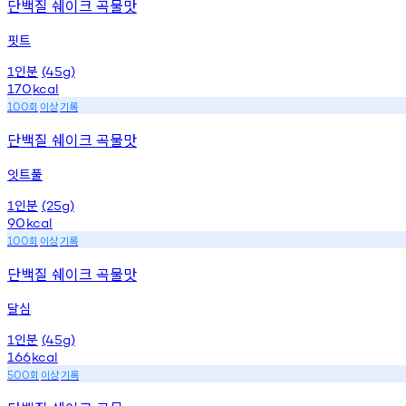
단백질 쉐이크 곡물맛
핏트
인분
1
(45g)
170
kcal
회
이상
기록
100
단백질 쉐이크 곡물맛
잇트풀
인분
1
(25g)
90
kcal
회
이상
기록
100
단백질 쉐이크 곡물맛
달심
인분
1
(45g)
166
kcal
회
이상
기록
500