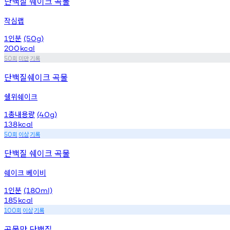
단백질 쉐이크 곡물
작심랩
인분
1
(50g)
200
kcal
회
미만
기록
50
단백질쉐이크 곡물
쉘위쉐이크
총내용량
1
(40g)
138
kcal
회
이상
기록
50
단백질 쉐이크 곡물
쉐이크 베이비
인분
1
(180ml)
185
kcal
회
이상
기록
100
곡물맛 단백질