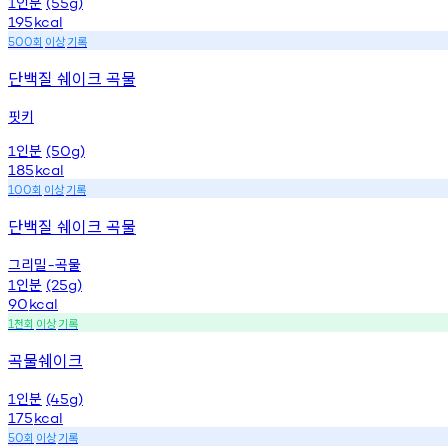
인분
1
(55g)
195
kcal
회
이상
기록
500
단백질 쉐이크 곡물
핏키
인분
1
(50g)
185
kcal
회
이상
기록
100
단백질 쉐이크 곡물
그리밀
곡물
-
인분
1
(25g)
90
kcal
천회
이상
기록
1
곡물쉐이크
인분
1
(45g)
175
kcal
회
이상
기록
50