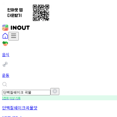
음식
운동
천회
이상
기록
1
단백질쉐이크곡물맛