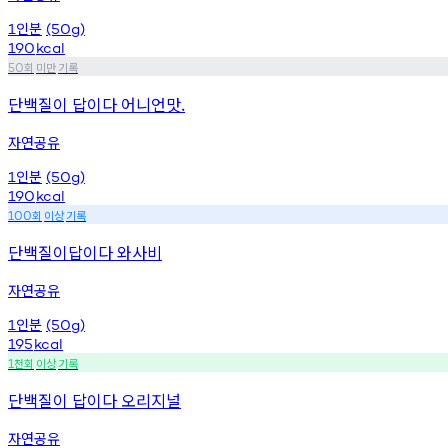
인분
1
(50g)
190
kcal
회
미만
기록
50
단백질이 답이다 어니언맛.
자연공유
인분
1
(50g)
190
kcal
회
이상
기록
100
단백질이답이다 와사비
자연공유
인분
1
(50g)
195
kcal
천회
이상
기록
1
단백질이 답이다 오리지널
자연공유