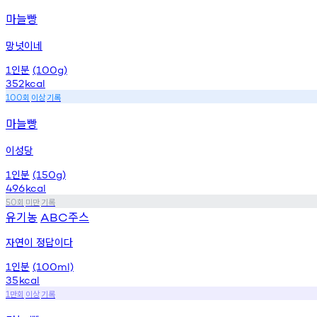
마늘빵
망넛이네
인분
1
(100g)
352
kcal
회
이상
기록
100
마늘빵
이성당
인분
1
(150g)
496
kcal
회
미만
기록
50
유기농
주스
ABC
자연이 정답이다
인분
1
(100ml)
35
kcal
만회
이상
기록
1