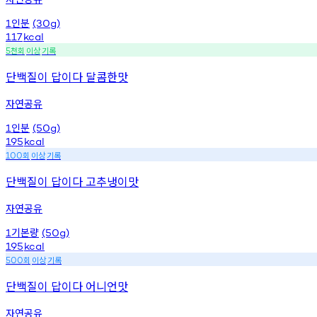
인분
1
(30g)
117
kcal
천회
이상
기록
5
단백질이 답이다 달콤한맛
자연공유
인분
1
(50g)
195
kcal
회
이상
기록
100
단백질이 답이다 고추냉이맛
자연공유
기본량
1
(50g)
195
kcal
회
이상
기록
500
단백질이 답이다 어니언맛
자연공유