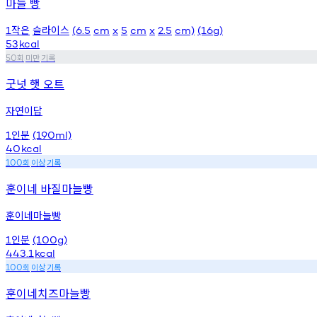
마늘 빵
작은
슬라이스
1
(6.5
cm
x
5
cm
x
2.5
cm)
(16g)
53
kcal
회
미만
기록
50
굿넛 햇 오트
자연이답
인분
1
(190ml)
40
kcal
회
이상
기록
100
훈이네 바질마늘빵
훈이네마늘빵
인분
1
(100g)
443.1
kcal
회
이상
기록
100
훈이네치즈마늘빵