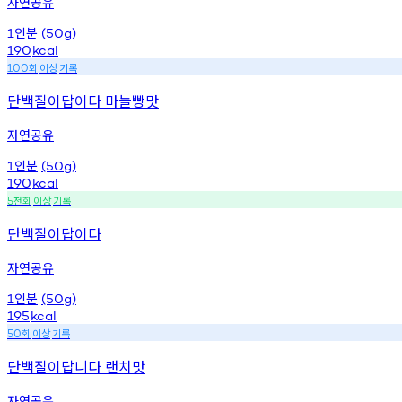
자연공유
인분
1
(50g)
190
kcal
회
이상
기록
100
단백질이답이다 마늘빵맛
자연공유
인분
1
(50g)
190
kcal
천회
이상
기록
5
단백질이답이다
자연공유
인분
1
(50g)
195
kcal
회
이상
기록
50
단백질이답니다 랜치맛
자연공유