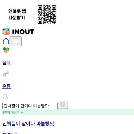
음식
운동
천회
이상
기록
1
단백질이 답이다 마늘빵맛