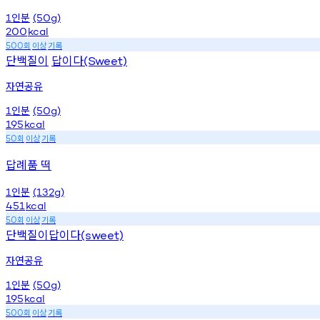
인분
1
(50g)
200
kcal
회
이상
기록
500
단백질이
답이다
(Sweet)
자연공유
인분
1
(50g)
195
kcal
회
이상
기록
50
답례품 떡
인분
1
(132g)
451
kcal
회
이상
기록
50
단백질이답이다
(sweet)
자연공유
인분
1
(50g)
195
kcal
회
이상
기록
500