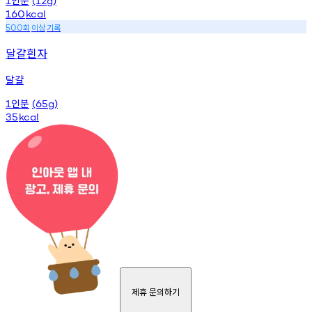
1
(12g)
160
kcal
회
이상
기록
500
달걀흰자
달걀
인분
1
(65g)
35
kcal
제휴 문의하기