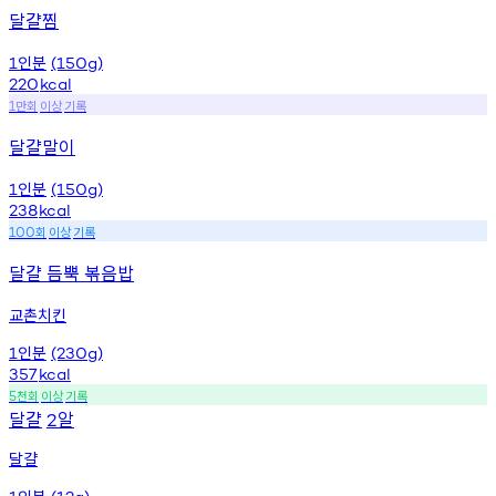
달걀찜
인분
1
(150g)
220
kcal
만회
이상
기록
1
달걀말이
인분
1
(150g)
238
kcal
회
이상
기록
100
달걀 듬뿍 볶음밥
교촌치킨
인분
1
(230g)
357
kcal
천회
이상
기록
5
달걀
알
2
달걀
인분