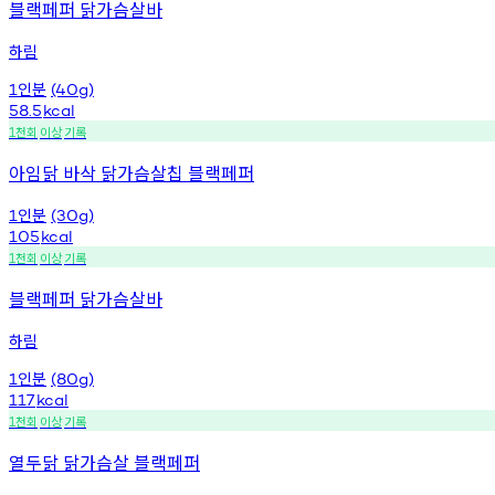
블랙페퍼 닭가슴살바
하림
인분
1
(40g)
58.5
kcal
천회
이상
기록
1
아임닭 바삭 닭가슴살칩 블랙페퍼
인분
1
(30g)
105
kcal
천회
이상
기록
1
블랙페퍼 닭가슴살바
하림
인분
1
(80g)
117
kcal
천회
이상
기록
1
열두닭 닭가슴살 블랙페퍼