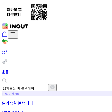
음식
운동
만회
이상
기록
1
닭가슴살 블랙페퍼