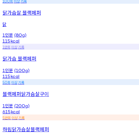
회
이상
기록
100
닭가슴살 블랙페퍼
닭
인분
1
(80g)
115
kcal
만회
이상
기록
1
닭가슴 블랙페퍼
인분
1
(100g)
115
kcal
회
이상
기록
50
블랙페퍼닭가슴살구이
인분
1
(200g)
615
kcal
만회
이상
기록
5
하림닭가슴살블랙페퍼