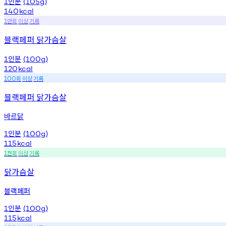
인분
1
(105g)
140
kcal
만회
이상
기록
1
블랙페퍼 닭가슴살
인분
1
(100g)
120
kcal
회
이상
기록
100
블랙페퍼 닭가슴살
바르닭
인분
1
(100g)
115
kcal
천회
이상
기록
1
닭가슴살
블랙페퍼
인분
1
(100g)
115
kcal