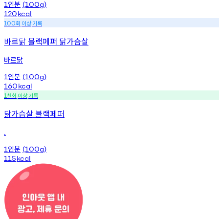
인분
1
(100g)
120
kcal
회
이상
기록
100
바르닭 블랙페퍼 닭가슴살
바르닭
인분
1
(100g)
160
kcal
천회
이상
기록
1
닭가슴살 블랙페퍼
.
인분
1
(100g)
115
kcal