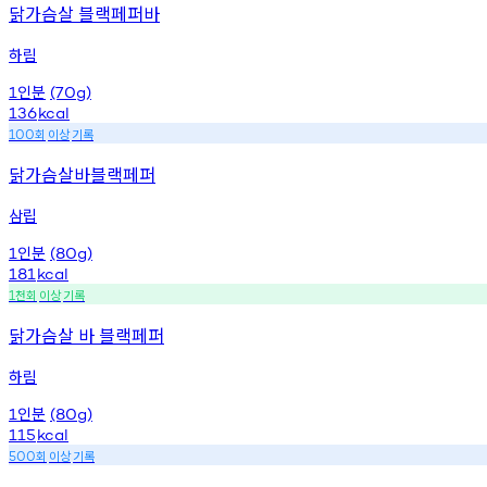
닭가슴살 블랙페퍼바
하림
인분
1
(70g)
136
kcal
회
이상
기록
100
닭가슴살바블랙페퍼
삼립
인분
1
(80g)
181
kcal
천회
이상
기록
1
닭가슴살 바 블랙페퍼
하림
인분
1
(80g)
115
kcal
회
이상
기록
500