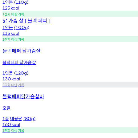
인분
1
(110g)
125
kcal
천회
이상
기록
1
닭
가슴
살
블랙
페퍼
[
]
인분
1
(100g)
115
kcal
천회
이상
기록
1
블랙페퍼 닭가슴살
블랙페퍼 닭가슴살
인분
1
(120g)
130
kcal
회
미만
기록
50
블랙페퍼닭가슴살바
오뗄
총
내용량
1
(80g)
160
kcal
천회
이상
기록
1