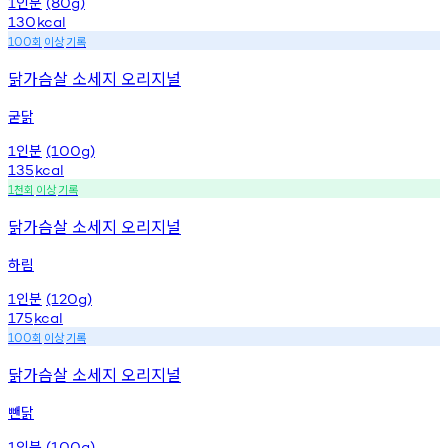
인분
1
(80g)
130
kcal
회
이상
기록
100
닭가슴살 소세지 오리지널
굳닭
인분
1
(100g)
135
kcal
천회
이상
기록
1
닭가슴살 소세지 오리지널
하림
인분
1
(120g)
175
kcal
회
이상
기록
100
닭가슴살 소세지 오리지널
뺀닭
인분
1
(100g)