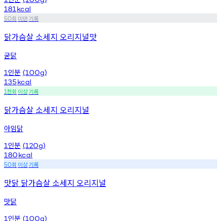
181
kcal
회
미만
기록
50
닭가슴살 소세지 오리지널맛
굳닭
인분
1
(100g)
135
kcal
천회
이상
기록
1
닭가슴살 소세지 오리지널
아임닭
인분
1
(120g)
180
kcal
회
이상
기록
50
맛닭 닭가슴살 소세지 오리지널
맛닭
인분
1
(100g)