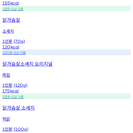
155
kcal
천회
이상
기록
1
닭가슴살
소세지
인분
1
(70g)
120
kcal
회
이상
기록
100
닭가슴살소세지 오리지널
하림
인분
1
(120g)
175
kcal
천회
이상
기록
5
닭가슴살 소세지
허닭
인분
1
(100g)