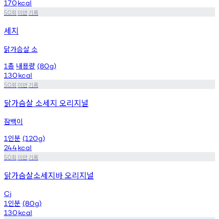
170
kcal
회
미만
기록
50
세지
닭가슴살 소
총
내용량
1
(80g)
130
kcal
회
미만
기록
50
닭가슴살 소세지 오리지널
잠백이
인분
1
(120g)
244
kcal
회
미만
기록
50
닭가슴살소세지바 오리지널
Cj
인분
1
(80g)
130
kcal