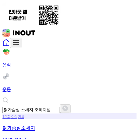
음식
운동
만회
이상
기록
1
닭가슴살소세지