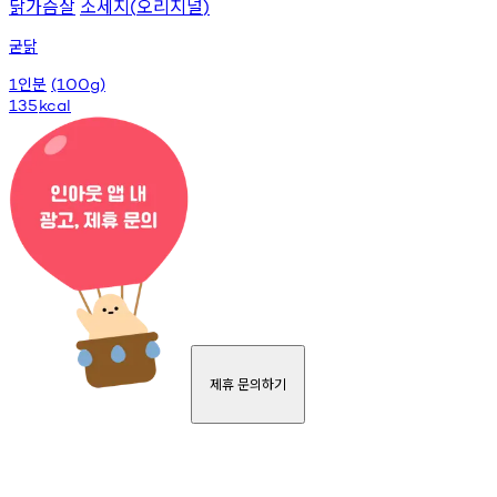
닭가슴살
소세지
오리지널
(
)
굳닭
인분
1
(100g)
135
kcal
제휴 문의하기