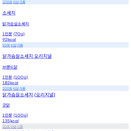
회
이상
기록
100
소세지
닭가슴살소세지
인분
1
(70g)
92
kcal
회
이상
기록
50
닭가슴살소세지 오리지널
브랜드닭
인분
1
(100g)
182
kcal
회
이상
기록
100
닭가슴살소세지
오리지널
(
)
굿닭
인분
1
(100g)
135
kcal
회
미만
기록
50