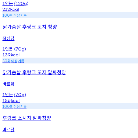
인분
1
(120g)
212
kcal
회
이상
기록
100
닭가슴살 후랑크 꼬치 청양
작심닭
인분
1
(70g)
139
kcal
회
이상
기록
50
닭가슴살 후랑크 꼬지 알싸청양
바르닭
인분
1
(70g)
156
kcal
회
이상
기록
100
후랑크 소시지 알싸청양
바르닭