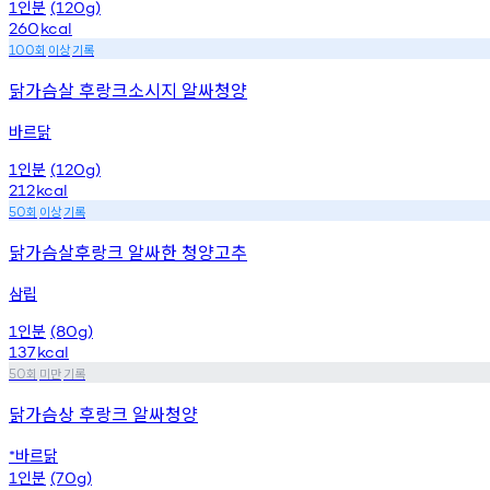
인분
1
(120g)
260
kcal
회
이상
기록
100
닭가슴살 후랑크소시지 알싸청양
바르닭
인분
1
(120g)
212
kcal
회
이상
기록
50
닭가슴살후랑크 알싸한 청양고추
삼립
인분
1
(80g)
137
kcal
회
미만
기록
50
닭가슴상 후랑크 알싸청양
바르닭
*
인분
1
(70g)