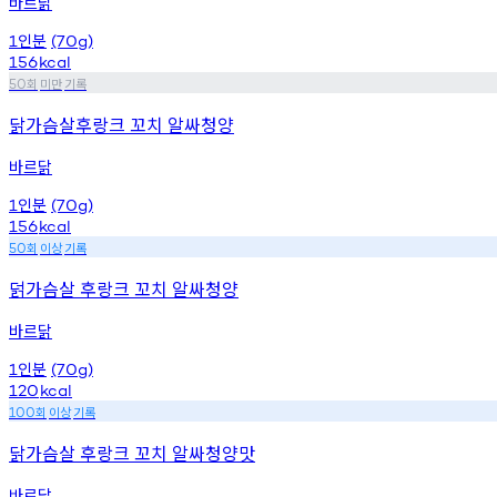
바르닭
인분
1
(70g)
156
kcal
회
미만
기록
50
닭가슴살후랑크 꼬치 알싸청양
바르닭
인분
1
(70g)
156
kcal
회
이상
기록
50
덝가슴살 후랑크 꼬치 알싸청양
바르닭
인분
1
(70g)
120
kcal
회
이상
기록
100
닭가슴살 후랑크 꼬치 알싸청양맛
바르닭