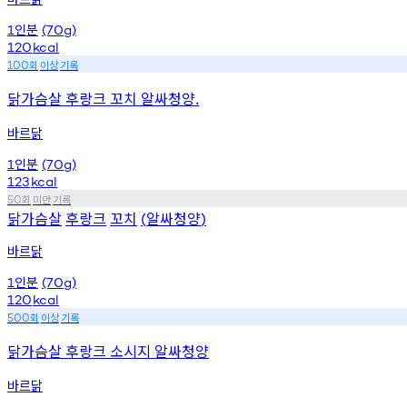
인분
1
(70g)
120
kcal
회
이상
기록
100
닭가슴살 후랑크 꼬치 알싸청양.
바르닭
인분
1
(70g)
123
kcal
회
미만
기록
50
닭가슴살
후랑크
꼬치
알싸청양
(
)
바르닭
인분
1
(70g)
120
kcal
회
이상
기록
500
닭가슴살 후랑크 소시지 알싸청양
바르닭