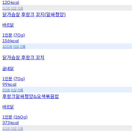
120
kcal
회
미만
기록
50
닭가슴살
후랑크
꼬지
알싸청양
(
)
바르닭
인분
1
(70g)
156
kcal
회
이상
기록
100
닭가슴살 후랑크 꼬치
굽네닭
인분
1
(70g)
99
kcal
회
이상
기록
50
후랑크알싸청양
오색볶음밥
&
바르닭
인분
1
(260g)
373
kcal
회
미만
기록
50