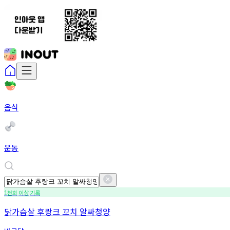
음식
운동
천회
이상
기록
1
닭가슴살 후랑크 꼬치 알싸청양