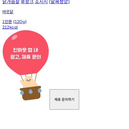
닭가슴살
후랑크
소시지
알싸청양
(
)
바르닭
인분
1
(120g)
212
kcal
제휴 문의하기