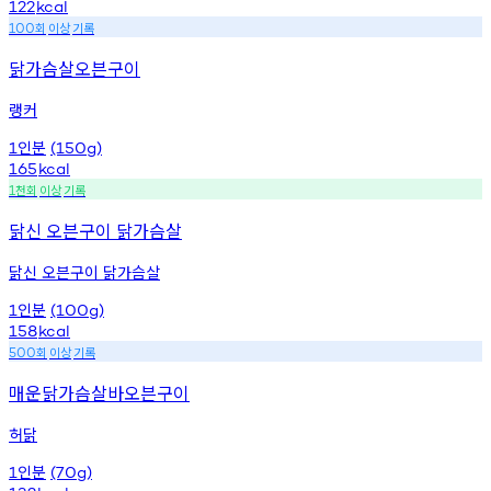
122
kcal
회
이상
기록
100
닭가슴살오븐구이
랭커
인분
1
(150g)
165
kcal
천회
이상
기록
1
닭신 오븐구이 닭가슴살
닭신 오븐구이 닭가슴살
인분
1
(100g)
158
kcal
회
이상
기록
500
매운닭가슴살바오븐구이
허닭
인분
1
(70g)