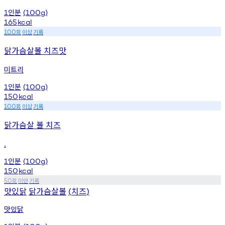
인분
1
(100g)
165
kcal
회
이상
기록
100
닭가슴살볼 치즈맛
미트리
인분
1
(100g)
150
kcal
회
이상
기록
100
닭가슴살 볼 치즈
.
인분
1
(100g)
150
kcal
회
미만
기록
50
맛있닭
닭가슴살볼
치즈
(
)
맛있닭