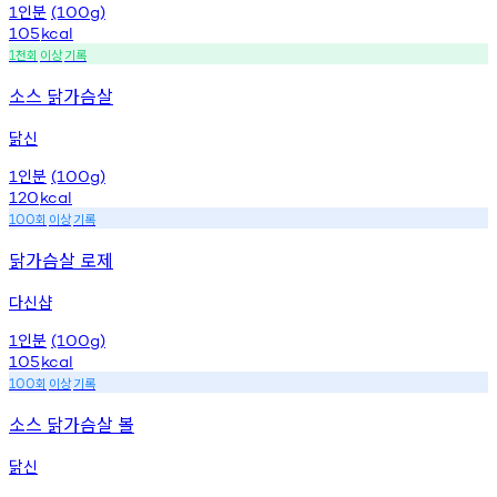
인분
1
(100g)
105
kcal
천회
이상
기록
1
소스 닭가슴살
닭신
인분
1
(100g)
120
kcal
회
이상
기록
100
닭가슴살 로제
다신샵
인분
1
(100g)
105
kcal
회
이상
기록
100
소스 닭가슴살 볼
닭신