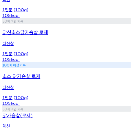
인분
1
(100g)
105
kcal
회
미만
기록
50
닭신소스닭가슴살 로제
다신샵
인분
1
(100g)
105
kcal
회
이상
기록
100
소스 닭가슴살 로제
다신샵
인분
1
(100g)
105
kcal
회
미만
기록
50
닭가슴살
로제
(
)
닭신