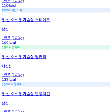
인분
1
(100g)
110
kcal
회
이상
기록
500
닭신 소스 닭가슴살 스테이크
닭신
인분
1
(100g)
169
kcal
천회
이상
기록
1
닭신 소스 닭가슴살 딥커리
다신샵
인분
1
(100g)
135
kcal
회
이상
기록
100
닭신 소스 닭가슴살 깐풍치킨
닭신
인분
1
(100g)