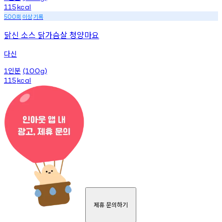
115
kcal
회
이상
기록
500
닭신 소스 닭가슴살 청양마요
다신
인분
1
(100g)
115
kcal
제휴 문의하기