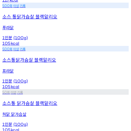
회
이상
기록
500
소스 통닭가슴살 블랙알리오
푸라닭
인분
1
(100g)
105
kcal
회
이상
기록
500
소스통닭가슴살 블랙알리오
프라닭
인분
1
(100g)
105
kcal
회
미만
기록
50
소스통 닭가슴살 블랙알리오
허닭 닭가슴살
인분
1
(100g)
105
kcal