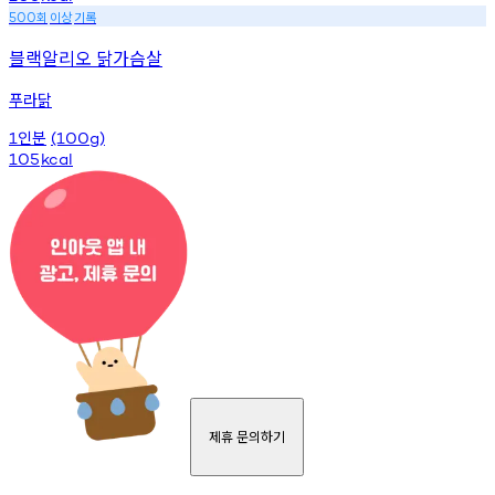
회
이상
기록
500
블랙알리오 닭가슴살
푸라닭
인분
1
(100g)
105
kcal
제휴 문의하기