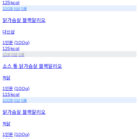
125
kcal
회
이상
기록
100
닭가슴살 블랙알리오
다신샵
인분
1
(100g)
125
kcal
회
미만
기록
50
소스 통 닭가슴살 블랙알리오
허닭
인분
1
(100g)
115
kcal
회
이상
기록
100
닭가슴살 블랙알리오
허닭
인분
1
(100g)