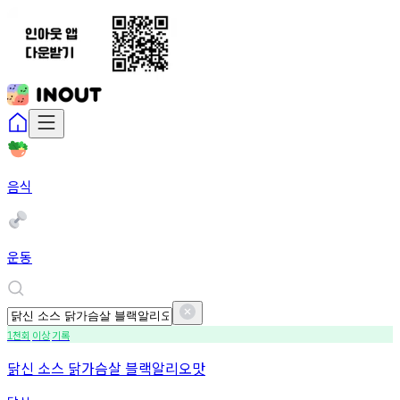
음식
운동
천회
이상
기록
1
닭신 소스 닭가슴살 블랙알리오맛