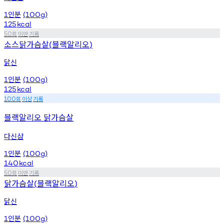
인분
1
(100g)
125
kcal
회
미만
기록
50
소스닭가슴살
블랙알리오
(
)
닭신
인분
1
(100g)
125
kcal
회
이상
기록
100
블랙알리오 닭가슴살
다신샵
인분
1
(100g)
140
kcal
회
미만
기록
50
닭가슴살
블랙알리오
(
)
닭신
인분
1
(100g)