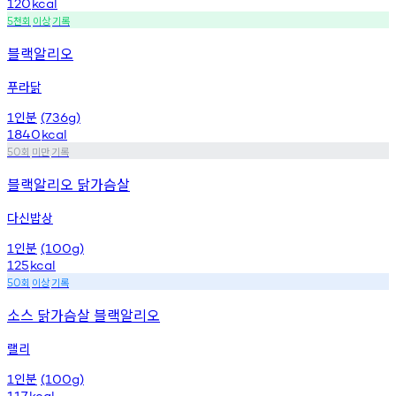
120
kcal
천회
이상
기록
5
블랙알리오
푸라닭
인분
1
(736g)
1840
kcal
회
미만
기록
50
블랙알리오 닭가슴살
다신밥상
인분
1
(100g)
125
kcal
회
이상
기록
50
소스 닭가슴살 블랙알리오
랠리
인분
1
(100g)
117
kcal