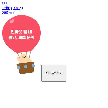
CJ
인분
1
(100g)
285
kcal
제휴 문의하기