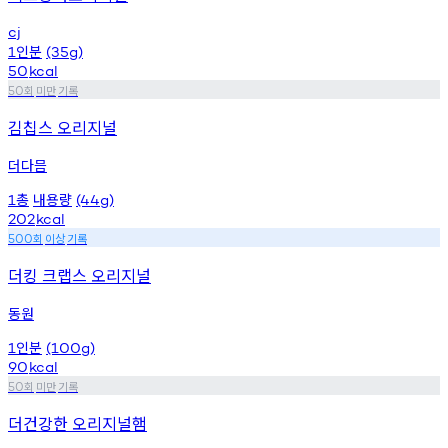
cj
인분
1
(35g)
50
kcal
회
미만
기록
50
김칩스 오리지널
더다믐
총
내용량
1
(44g)
202
kcal
회
이상
기록
500
더킹 크랩스 오리지널
동원
인분
1
(100g)
90
kcal
회
미만
기록
50
더건강한 오리지널햄