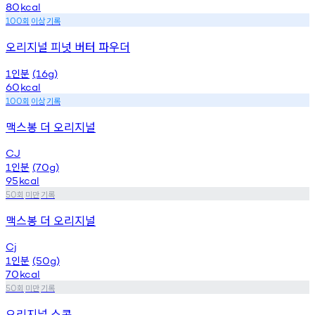
80
kcal
회
이상
기록
100
오리지널 피넛 버터 파우더
인분
1
(16g)
60
kcal
회
이상
기록
100
맥스봉 더 오리지널
CJ
인분
1
(70g)
95
kcal
회
미만
기록
50
맥스봉 더 오리지널
Cj
인분
1
(50g)
70
kcal
회
미만
기록
50
오리지널 스콘