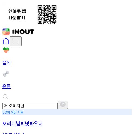
음식
운동
회
이상
기록
50
오리지널피넛파우더