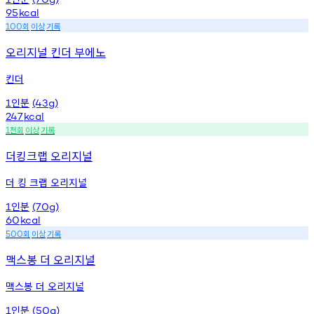
95
kcal
회
이상
기록
100
오리지널 킨더 부에노
킨더
인분
1
(43g)
247
kcal
천회
이상
기록
1
더킹크랩 오리지널
더 킹 크랩 오리지널
인분
1
(70g)
60
kcal
회
이상
기록
500
맥스봉 더 오리지널
맥스봉 더 오리지널
인분
1
(50g)