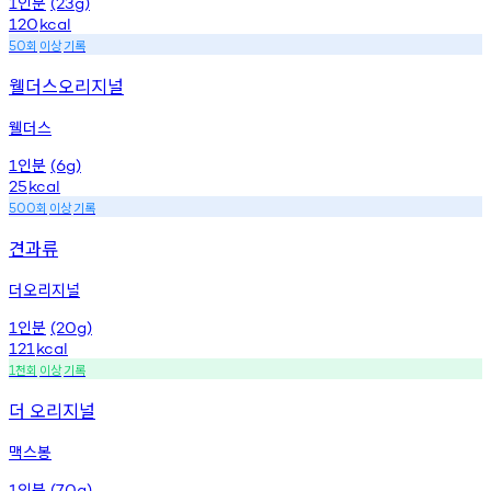
인분
1
(23g)
120
kcal
회
이상
기록
50
웰더스오리지널
웰더스
인분
1
(6g)
25
kcal
회
이상
기록
500
견과류
더오리지널
인분
1
(20g)
121
kcal
천회
이상
기록
1
더 오리지널
맥스봉
인분
1
(70g)