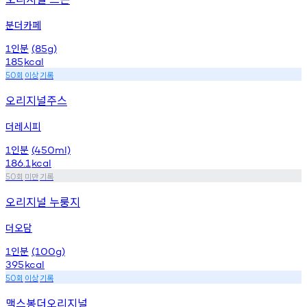
분더카페
인분
1
(85g)
185
kcal
회
이상
기록
50
오리지널주스
더레시피
인분
1
(450ml)
186.1
kcal
회
미만
기록
50
오리지널 누룽지
더오담
인분
1
(100g)
395
kcal
회
이상
기록
50
맥스봉더오리지널