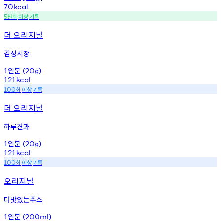
70
kcal
천회
이상
기록
5
더 오리지널
감성시장
인분
1
(20g)
121
kcal
회
이상
기록
100
더 오리지널
하루견과
인분
1
(20g)
121
kcal
회
이상
기록
100
오리지널
더맛있는주스
인분
1
(200ml)