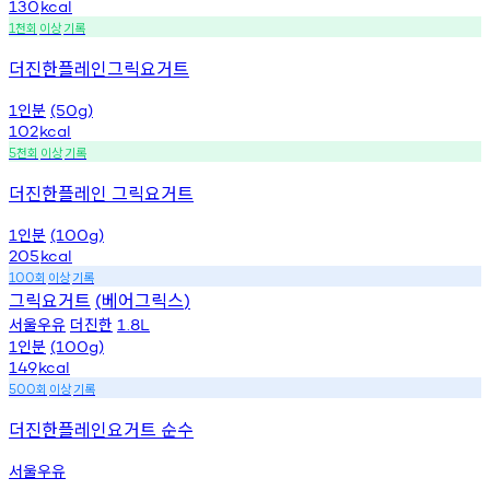
130
kcal
천회
이상
기록
1
더진한플레인그릭요거트
인분
1
(50g)
102
kcal
천회
이상
기록
5
더진한플레인 그릭요거트
인분
1
(100g)
205
kcal
회
이상
기록
100
그릭요거트
베어그릭스
(
)
서울우유
더진한
1.8L
인분
1
(100g)
149
kcal
회
이상
기록
500
더진한플레인요거트 순수
서울우유