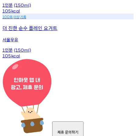
인분
1
(150ml)
105
kcal
회
이상
기록
100
더 진한 순수 플레인 요거트
서울우유
인분
1
(150ml)
105
kcal
제휴 문의하기