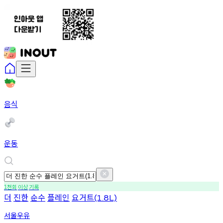
음식
운동
천회
이상
기록
1
더
진한
순수
플레인
요거트
(1.8L)
서울우유