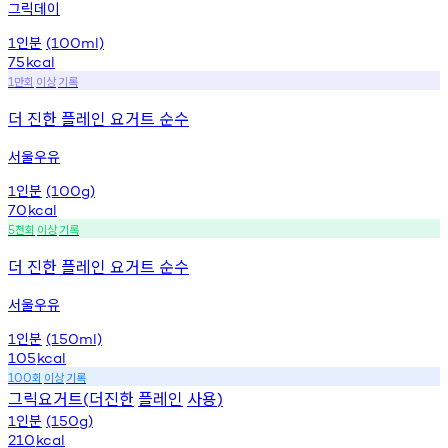
그릭데이
인분
1
(100ml)
75
kcal
만회
이상
기록
1
더 진한 플레인 요거트 순수
서울우유
인분
1
(100g)
70
kcal
천회
이상
기록
5
더 진한 플레인 요거트 순수
서울우유
인분
1
(150ml)
105
kcal
회
이상
기록
100
그릭요거트
더진한
플레인
사용
(
)
인분
1
(150g)
210
kcal