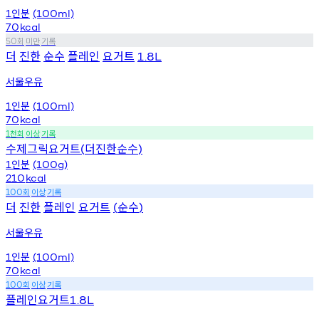
인분
1
(100ml)
70
kcal
회
미만
기록
50
더
진한
순수
플레인
요거트
1.8L
서울우유
인분
1
(100ml)
70
kcal
천회
이상
기록
1
수제그릭요거트
더진한순수
(
)
인분
1
(100g)
210
kcal
회
이상
기록
100
더
진한
플레인
요거트
순수
(
)
서울우유
인분
1
(100ml)
70
kcal
회
이상
기록
100
플레인요거트
1.8L