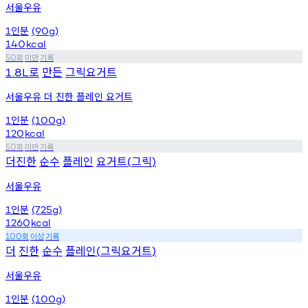
서울우유
인분
1
(90g)
140
kcal
회
미만
기록
50
로
만든
그릭요거트
1.8L
서울우유 더 진한 플레인 요거트
인분
1
(100g)
120
kcal
회
미만
기록
50
더진한
순수
플레인
요거트
그릭
(
)
서울우유
인분
1
(725g)
1260
kcal
회
이상
기록
100
더
진한
순수
플레인
그릭요거트
(
)
서울우유
인분
1
(100g)