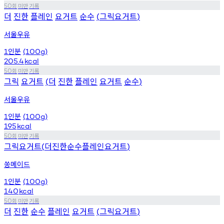
회
미만
기록
50
더
진한
플레인
요거트
순수
그릭요거트
(
)
서울우유
인분
1
(100g)
205.4
kcal
회
미만
기록
50
그릭
요거트
더
진한
플레인
요거트
순수
(
)
서울우유
인분
1
(100g)
195
kcal
회
미만
기록
50
그릭요거트
더진한순수플레인요거트
(
)
쏭메이드
인분
1
(100g)
140
kcal
회
미만
기록
50
더
진한
순수
플레인
요거트
그릭요거트
(
)