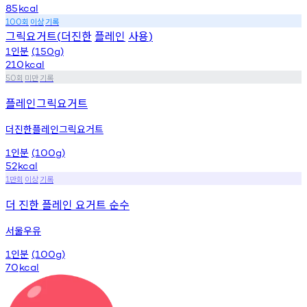
85
kcal
회
이상
기록
100
그릭요거트
더진한
플레인
사용
(
)
인분
1
(150g)
210
kcal
회
미만
기록
50
플레인그릭요거트
더진한플레인그릭요거트
인분
1
(100g)
52
kcal
만회
이상
기록
1
더 진한 플레인 요거트 순수
서울우유
인분
1
(100g)
70
kcal