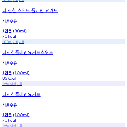
더 진한 스위트 플레인 요거트
서울우유
인분
1
(80ml)
70
kcal
회
이상
기록
100
더진한플레인요거트스위트
서울우유
인분
1
(100ml)
85
kcal
만회
이상
기록
1
더진한플레인요거트
서울우유
인분
1
(100ml)
70
kcal
만회
이상
기록
1