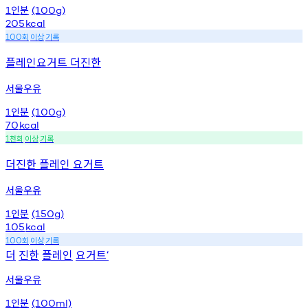
인분
1
(100g)
205
kcal
회
이상
기록
100
플레인요거트 더진한
서울우유
인분
1
(100g)
70
kcal
천회
이상
기록
1
더진한 플레인 요거트
서울우유
인분
1
(150g)
105
kcal
회
이상
기록
100
더
진한
플레인
요거트
‘
서울우유
인분
1
(100ml)