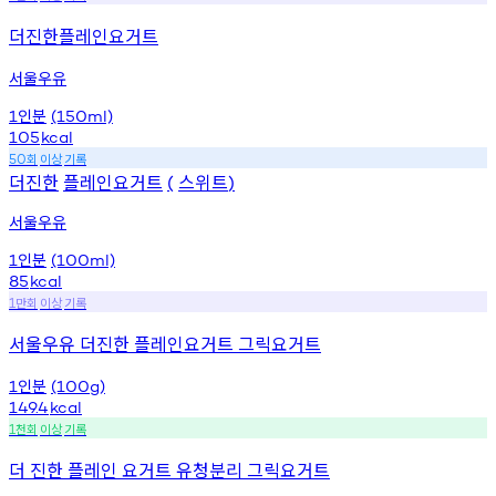
더진한플레인요거트
서울우유
인분
1
(150ml)
105
kcal
회
이상
기록
50
더진한
플레인요거트
스위트
(
)
서울우유
인분
1
(100ml)
85
kcal
만회
이상
기록
1
서울우유 더진한 플레인요거트 그릭요거트
인분
1
(100g)
149.4
kcal
천회
이상
기록
1
더 진한 플레인 요거트 유청분리 그릭요거트