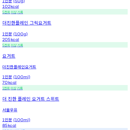
인분
1
(50g)
102
kcal
천회
이상
기록
5
더진한플레인 그릭요거트
인분
1
(100g)
205
kcal
천회
이상
기록
5
요거트
더진한플레인요거트
인분
1
(100ml)
70
kcal
천회
이상
기록
1
더 진한 플레인 요거트 스위트
서울우유
인분
1
(100ml)
85
kcal