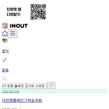
음식
운동
천회
이상
기록
1
더진한플레인그릭요거트