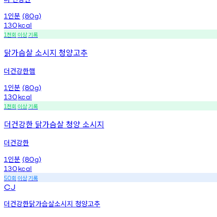
인분
1
(80g)
130
kcal
천회
이상
기록
1
닭가슴살 소시지 청양고추
더건강한햄
인분
1
(80g)
130
kcal
천회
이상
기록
1
더건강한 닭가슴살 청양 소시지
더건강한
인분
1
(80g)
130
kcal
회
이상
기록
50
CJ
더건강한닭가슴살소시지 청양고추