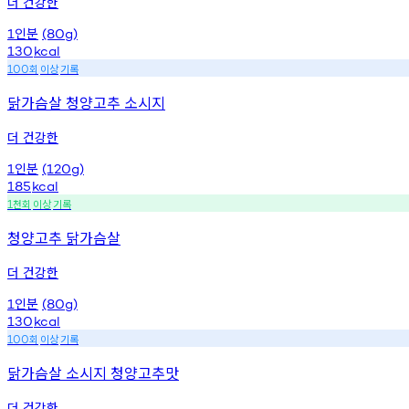
더 건강한
인분
1
(80g)
130
kcal
회
이상
기록
100
닭가슴살 청양고추 소시지
더 건강한
인분
1
(120g)
185
kcal
천회
이상
기록
1
청양고추 닭가슴살
더 건강한
인분
1
(80g)
130
kcal
회
이상
기록
100
닭가슴살 소시지 청양고추맛
더 건강한