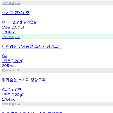
회
미만
기록
50
소시지 청양고추
더
건강한
닭가슴살
CJ
인분
1
(100g)
170
kcal
천회
이상
기록
1
더건강한 닭가슴살 소시지 청양고추
CJ
인분
1
(120g)
205
kcal
회
미만
기록
50
닭가슴살 소시지 청양고추
더건강한
CJ
인분
1
(120g)
170
kcal
회
미만
기록
50