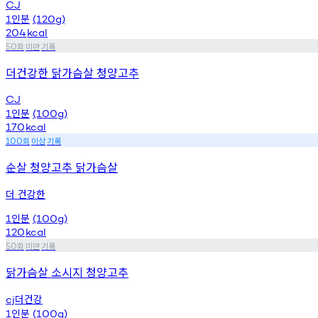
CJ
인분
1
(120g)
204
kcal
회
미만
기록
50
더건강한 닭가슴살 청양고추
CJ
인분
1
(100g)
170
kcal
회
이상
기록
100
순살 청양고추 닭가슴살
더 건강한
인분
1
(100g)
120
kcal
회
미만
기록
50
닭가슴살 소시지 청양고추
더건강
cj
인분
1
(100g)