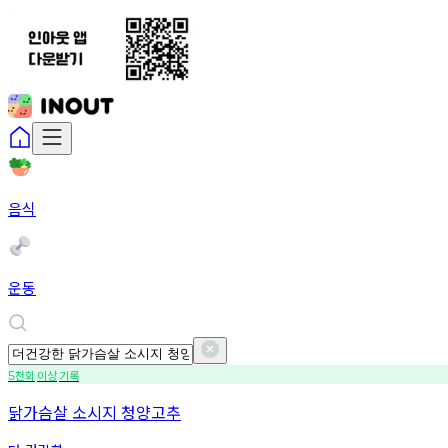
음식
운동
천회
이상
기록
5
닭가슴살 소시지 청양고추