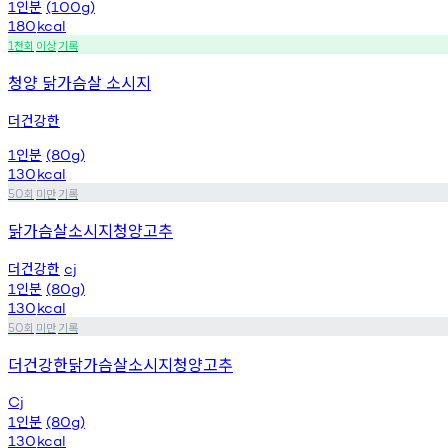
인분
1
(100g)
180
kcal
천회
이상
기록
1
청양 닭가슴살 소시지
더건강한
인분
1
(80g)
130
kcal
회
미만
기록
50
닭가슴살소시지청양고추
더건강한
cj
인분
1
(80g)
130
kcal
회
미만
기록
50
더건강한닭가슴살소시지청양고추
Cj
인분
1
(80g)
130
kcal