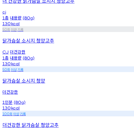
더 건강한 닭가슴살 소시지 청양고추
cj
총
내용량
1
(80g)
130
kcal
회
미만
기록
50
닭가슴살 소시지 청양고추
더건강한
CJ
총
내용량
1
(80g)
130
kcal
회
이상
기록
50
닭가슴살 소시지 청양
더건강한
인분
1
(80g)
130
kcal
회
이상
기록
100
더건강한 닭가슴살 청양고추