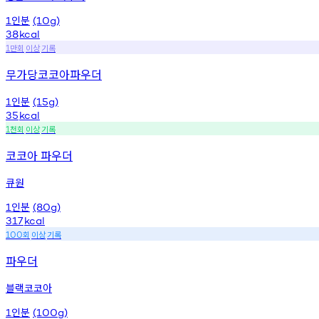
인분
1
(10g)
38
kcal
만회
이상
기록
1
무가당코코아파우더
인분
1
(15g)
35
kcal
천회
이상
기록
1
코코아 파우더
큐원
인분
1
(80g)
317
kcal
회
이상
기록
100
파우더
블랙코코아
인분
1
(100g)