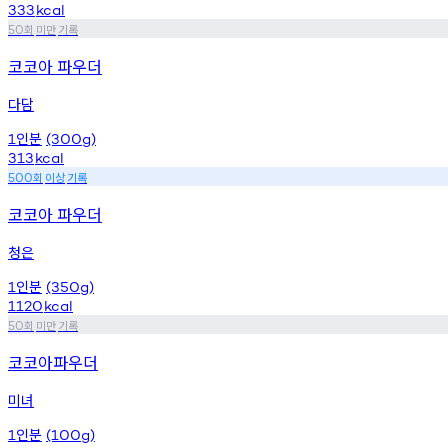
333
kcal
회
미만
기록
50
코코아 파우더
다담
인분
1
(300g)
313
kcal
회
이상
기록
500
코코아 파우더
청은
인분
1
(350g)
1120
kcal
회
미만
기록
50
코코아파우더
미녀
인분
1
(100g)