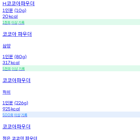
코코아파우더
H
인분
1
(10g)
20
kcal
천회
이상
기록
1
코코아 파우더
삼양
인분
1
(80g)
317
kcal
천회
이상
기록
5
코코아파우더
허쉬
인분
1
(226g)
925
kcal
회
이상
기록
500
코코아파우더
청은 코코아 파우더