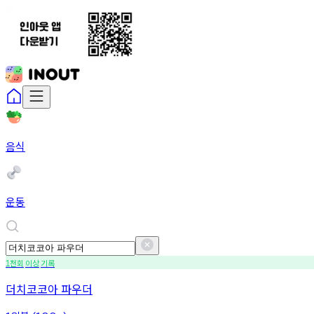
음식
운동
천회
이상
기록
1
더치코코아 파우더