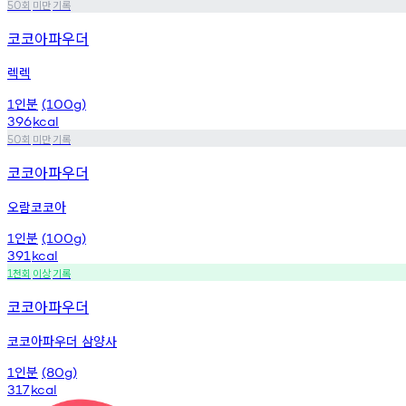
회
미만
기록
50
코코아파우더
렉렉
인분
1
(100g)
396
kcal
회
미만
기록
50
코코아파우더
오람코코아
인분
1
(100g)
391
kcal
천회
이상
기록
1
코코아파우더
코코아파우더 삼양사
인분
1
(80g)
317
kcal