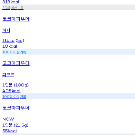
313
kcal
회
미만
기록
50
코코아파우더
허시
1tbsp
(5g)
10
kcal
회
이상
기록
100
코코아파우더
피코크
인분
1
(100g)
405
kcal
회
이상
기록
100
코코아파우더
NOW
인분
1
(21.5g)
55
kcal