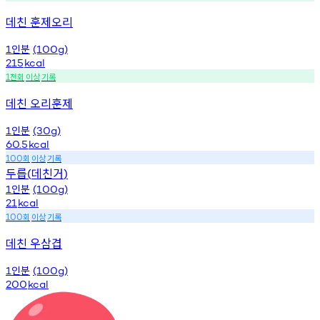
데친 훈제오리
인분
1
(100g)
215
kcal
천회
이상
기록
1
데친 오리훈제
인분
1
(30g)
60.5
kcal
회
이상
기록
100
두릅
데친거
(
)
인분
1
(100g)
21
kcal
회
이상
기록
100
데친 우삼겹
인분
1
(100g)
200
kcal