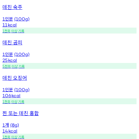
데친 숙주
인분
1
(100g)
11
kcal
천회
이상
기록
1
데친 곰피
인분
1
(100g)
25
kcal
천회
이상
기록
5
데친 오징어
인분
1
(100g)
106
kcal
천회
이상
기록
1
찐 또는 데친 홍합
개
1
(8g)
14
kcal
천회
이상
기록
1