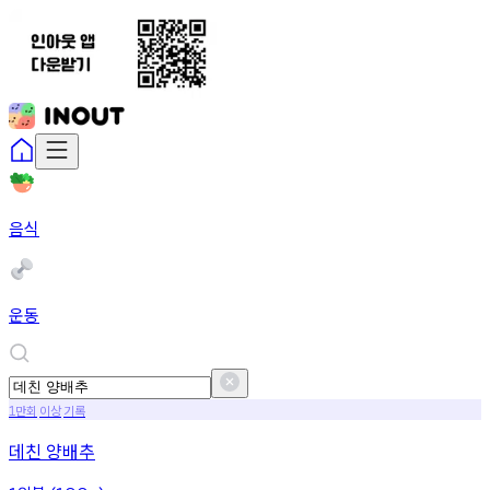
음식
운동
만회
이상
기록
1
데친 양배추