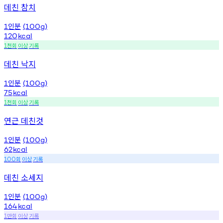
데친 참치
인분
1
(100g)
120
kcal
천회
이상
기록
1
데친 낙지
인분
1
(100g)
75
kcal
천회
이상
기록
1
연근 데친것
인분
1
(100g)
62
kcal
회
이상
기록
100
데친 소세지
인분
1
(100g)
164
kcal
만회
이상
기록
1