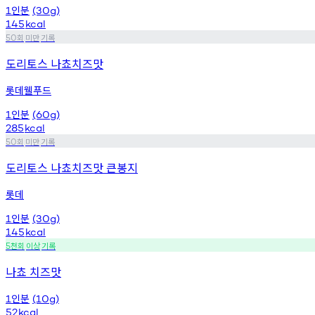
인분
1
(30g)
145
kcal
회
미만
기록
50
도리토스 나쵸치즈맛
롯데웰푸드
인분
1
(60g)
285
kcal
회
미만
기록
50
도리토스 나쵸치즈맛 큰봉지
롯데
인분
1
(30g)
145
kcal
천회
이상
기록
5
나쵸 치즈맛
인분
1
(10g)
52
kcal