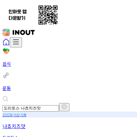
음식
운동
회
이상
기록
100
나쵸치즈맛