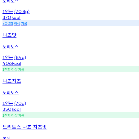
도리토스
인분
1
(70.8g)
370
kcal
회
이상
기록
500
나쵸맛
도리토스
인분
1
(84g)
406
kcal
천회
이상
기록
1
나쵸치즈
도리토스
인분
1
(70g)
350
kcal
천회
이상
기록
1
도리토스 나쵸 치즈맛
롯데