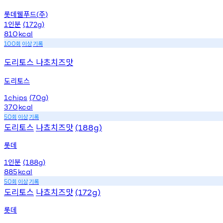
롯데웰푸드
주
(
)
인분
1
(172g)
810
kcal
회
이상
기록
100
도리토스 나초치즈맛
도리토스
1chips
(70g)
370
kcal
회
이상
기록
50
도리토스
나쵸치즈맛
(188g)
롯데
인분
1
(188g)
885
kcal
회
이상
기록
50
도리토스
나쵸치즈맛
(172g)
롯데