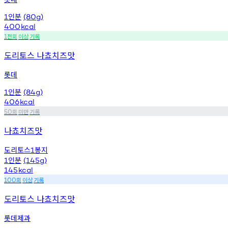
인분
1
(80g)
400
kcal
천회
이상
기록
1
도리토스 나쵸치즈맛
롯데
인분
1
(84g)
406
kcal
회
미만
기록
50
나쵸치즈맛
도리토스
봉지
1
인분
1
(145g)
145
kcal
회
이상
기록
100
도리토스 나쵸치즈맛
롯데제과