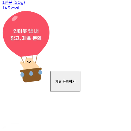
인분
1
(30g)
145
kcal
제휴 문의하기