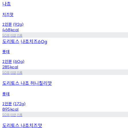
나쵸
치즈맛
인분
1
(92g)
468
kcal
회
미만
기록
50
도리토스
나쵸치즈
60g
롯데
인분
1
(60g)
285
kcal
회
미만
기록
50
도리토스 나쵸 허니칠리맛
롯데
인분
1
(172g)
895
kcal
회
미만
기록
50
도리토스 나쵸치즈맛