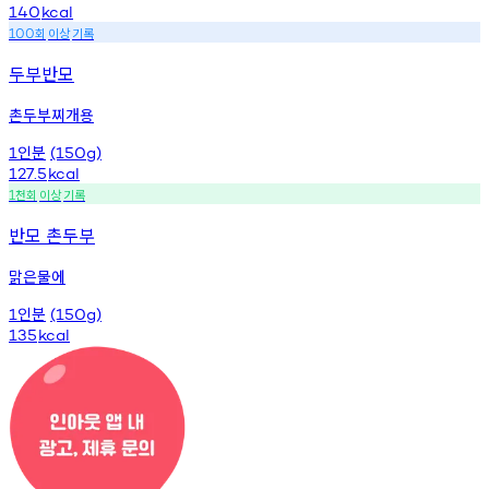
140
kcal
회
이상
기록
100
두부반모
촌두부찌개용
인분
1
(150g)
127.5
kcal
천회
이상
기록
1
반모 촌두부
맑은물에
인분
1
(150g)
135
kcal