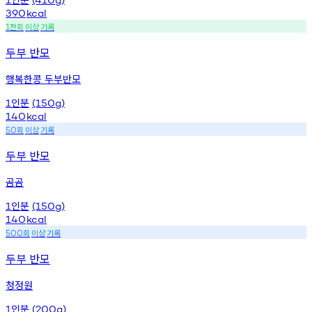
390
kcal
천회
이상
기록
1
두부 반모
행복한콩 두부반모
인분
1
(150g)
140
kcal
회
이상
기록
50
두부 반모
곰곰
인분
1
(150g)
140
kcal
회
이상
기록
500
두부 반모
청정원
인분
1
(200g)