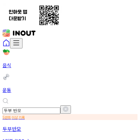
음식
운동
만회
이상
기록
5
두부반모