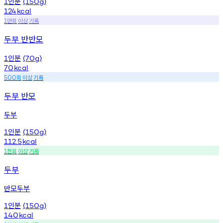
인분
1
(150g)
124
kcal
만회
이상
기록
1
두부 반반모
인분
1
(70g)
70
kcal
회
이상
기록
500
두부 반모
두부
인분
1
(150g)
112.5
kcal
천회
이상
기록
1
두부
반모두부
인분
1
(150g)
140
kcal