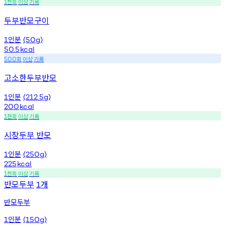
천회
이상
기록
1
두부반모구이
인분
1
(50g)
50.5
kcal
회
이상
기록
500
고소한두부반모
인분
1
(212.5g)
200
kcal
천회
이상
기록
1
시장두부 반모
인분
1
(250g)
225
kcal
천회
이상
기록
1
반모두부
개
1
반모두부
인분
1
(150g)