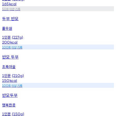
165
kcal
회
미만
기록
50
두부 반모
풀무원
인분
1
(227g)
200
kcal
회
이상
기록
100
반모 두부
초록마을
인분
1
(210g)
150
kcal
회
이상
기록
100
반모두부
행복한콩
인분
1
(150g)