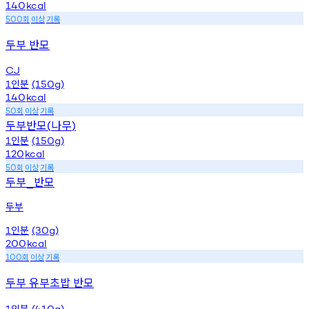
140
kcal
회
이상
기록
500
두부 반모
CJ
인분
1
(150g)
140
kcal
회
이상
기록
50
두부반모
나무
(
)
인분
1
(150g)
120
kcal
회
이상
기록
50
두부
반모
_
두부
인분
1
(30g)
200
kcal
회
이상
기록
100
두부 유부초밥 반모
인분
1
(410g)