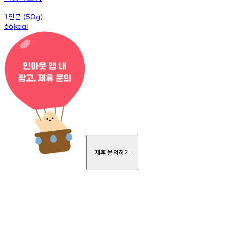
인분
1
(50g)
66
kcal
제휴 문의하기