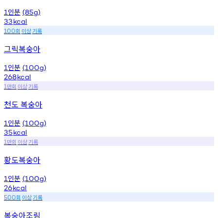
인분
1
(85g)
33
kcal
회
이상
기록
100
그릭복숭아
인분
1
(100g)
268
kcal
만회
이상
기록
1
천도 복숭아
인분
1
(100g)
35
kcal
만회
이상
기록
1
황도복숭아
인분
1
(100g)
26
kcal
회
이상
기록
500
복숭아조림