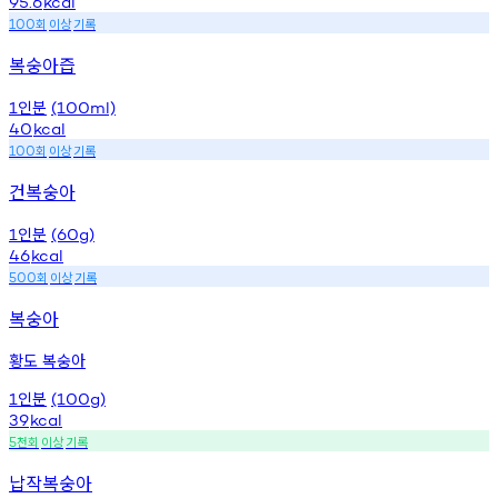
95.6
kcal
회
이상
기록
100
복숭아즙
인분
1
(100ml)
40
kcal
회
이상
기록
100
건복숭아
인분
1
(60g)
46
kcal
회
이상
기록
500
복숭아
황도 복숭아
인분
1
(100g)
39
kcal
천회
이상
기록
5
납작복숭아