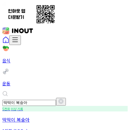
음식
운동
천회
이상
기록
5
딱딱이 복숭아