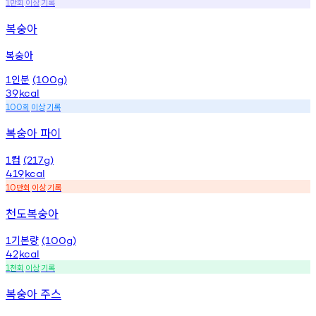
만회
이상
기록
1
복숭아
복숭아
인분
1
(100g)
39
kcal
회
이상
기록
100
복숭아 파이
컵
1
(217g)
419
kcal
만회
이상
기록
10
천도복숭아
기본량
1
(100g)
42
kcal
천회
이상
기록
1
복숭아 주스