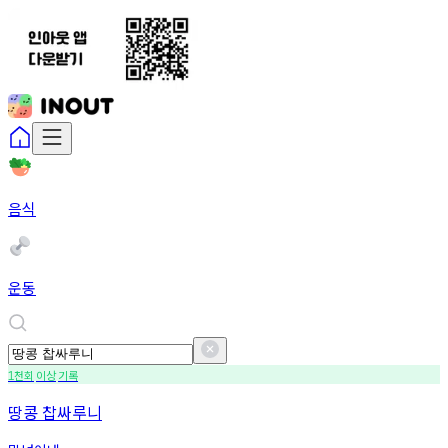
음식
운동
천회
이상
기록
1
땅콩 찹싸루니