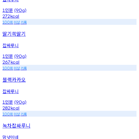
인분
1
(90g)
272
kcal
회
이상
기록
100
딸기쏙딸기
찹싸루니
인분
1
(90g)
267
kcal
회
이상
기록
100
블랙카카오
찹싸루니
인분
1
(90g)
282
kcal
회
이상
기록
100
녹차찹싸루니
망넛이네