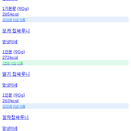
기본량
1
(90g)
265
kcal
회
이상
기록
100
모카 찹싸루니
망넛이네
인분
1
(90g)
272
kcal
천회
이상
기록
1
딸기 찹싸루니
망넛이네
인분
1
(90g)
263
kcal
회
이상
기록
100
말차찹싸루니
망넛이네