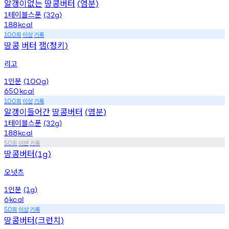
알갱이없는
땅콩버터
염분
(
)
테이블스푼
1
(32g)
188
kcal
회
이상
기록
100
땅콩
버터
잼
청키
(
)
리고
인분
1
(100g)
650
kcal
회
이상
기록
100
알갱이들어간
땅콩버터
염분
(
)
테이블스푼
1
(32g)
188
kcal
회
미만
기록
50
땅콩버터
(1g)
오넛츠
인분
1
(1g)
6
kcal
회
이상
기록
50
땅콩버터
크런치
(
)