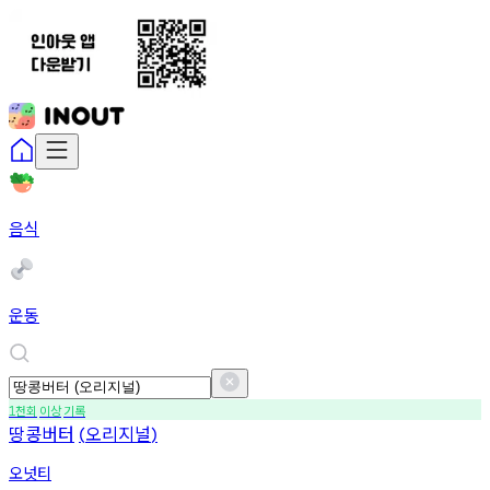
음식
운동
천회
이상
기록
1
땅콩버터
오리지널
(
)
오넛티