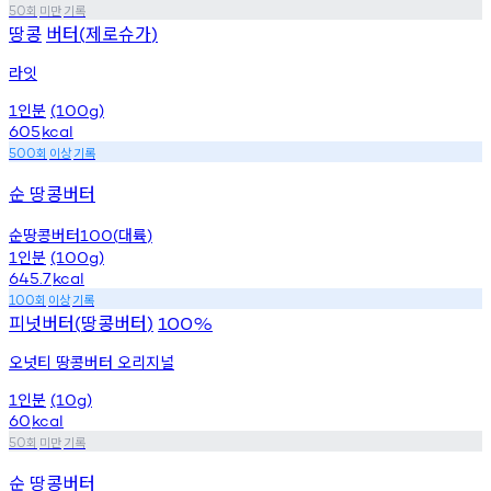
회
미만
기록
50
땅콩
버터
제로슈가
(
)
라잇
인분
1
(100g)
605
kcal
회
이상
기록
500
순 땅콩버터
순땅콩버터
대륙
100(
)
인분
1
(100g)
645.7
kcal
회
이상
기록
100
피넛버터
땅콩버터
(
)
100%
오넛티 땅콩버터 오리지널
인분
1
(10g)
60
kcal
회
미만
기록
50
순 땅콩버터