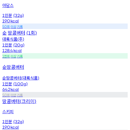
아담스
인분
1
(32g)
190
kcal
회
이상
기록
50
순
땅콩버터
회
(1
)
대륙식품
주
(
)
인분
1
(20g)
128.4
kcal
천회
이상
기록
1
순땅콩버터
순땅콩버터
대륙식품
(
)
인분
1
(100g)
642
kcal
회
미만
기록
50
땅콩버터
크리미
(
)
스키피
인분
1
(32g)
190
kcal