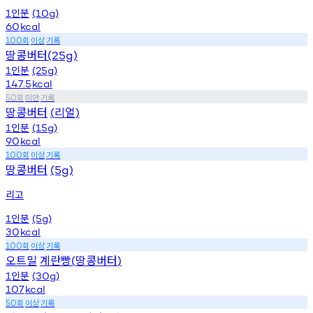
인분
1
(10g)
60
kcal
회
이상
기록
100
땅콩버터
(25g)
인분
1
(25g)
147.5
kcal
회
미만
기록
50
땅콩버터
리얼
(
)
인분
1
(15g)
90
kcal
회
이상
기록
100
땅콩버터
(5g)
리고
인분
1
(5g)
30
kcal
회
이상
기록
100
오트밀
계란빵
땅콩버터
(
)
인분
1
(30g)
107
kcal
회
이상
기록
50