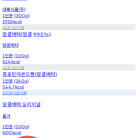
대륙식품
주
(
)
인분
1
(300g)
1926
kcal
회
미만
기록
50
땅콩버터
땅콩
(
99.5%)
땅콩버터
인분
1
(100g)
614
kcal
회
미만
기록
50
프로틴아몬드빵
땅콩버터
(
)
인분
1
(240g)
544.7
kcal
회
이상
기록
100
땅콩버터 오리지널
올가
인분
1
(100g)
600
kcal