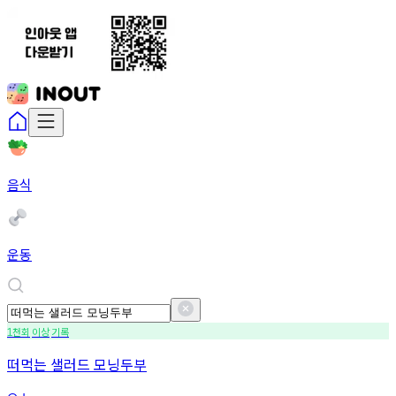
음식
운동
천회
이상
기록
1
떠먹는 샐러드 모닝두부