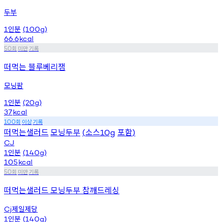
두부
인분
1
(100g)
66.6
kcal
회
미만
기록
50
떠먹는 블루베리잼
모닝팜
인분
1
(20g)
37
kcal
회
이상
기록
100
떠먹는샐러드
모닝두부
소스
포함
(
10g
)
CJ
인분
1
(140g)
105
kcal
회
미만
기록
50
떠먹는샐러드 모닝두부 참깨드레싱
제일제당
Cj
인분
1
(140g)