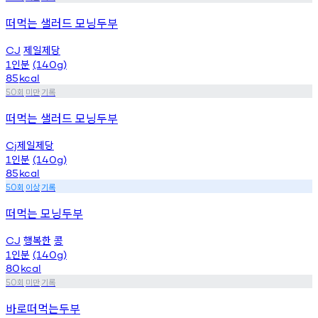
떠먹는 샐러드 모닝두부
제일제당
CJ
인분
1
(140g)
85
kcal
회
미만
기록
50
떠먹는 샐러드 모닝두부
제일제당
Cj
인분
1
(140g)
85
kcal
회
이상
기록
50
떠먹는 모닝두부
행복한
콩
CJ
인분
1
(140g)
80
kcal
회
미만
기록
50
바로떠먹는두부