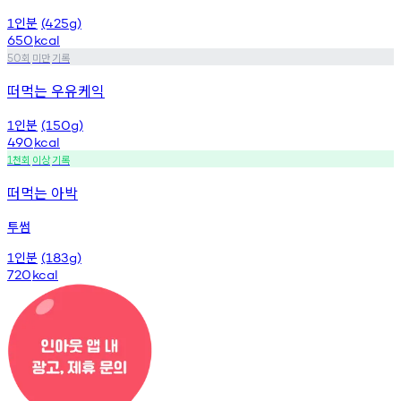
인분
1
(425g)
650
kcal
회
미만
기록
50
떠먹는 우유케익
인분
1
(150g)
490
kcal
천회
이상
기록
1
떠먹는 아박
투썸
인분
1
(183g)
720
kcal