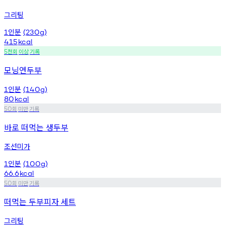
그리팅
인분
1
(230g)
415
kcal
천회
이상
기록
5
모닝연두부
인분
1
(140g)
80
kcal
회
미만
기록
50
바로 떠먹는 생두부
조선미가
인분
1
(100g)
66.6
kcal
회
미만
기록
50
떠먹는 두부피자 세트
그리팅