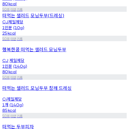
80
kcal
회
미만
기록
50
떠먹는
샐러드
모닝두부
드레싱
(
)
제일제당
CJ
인분
1
(10g)
25
kcal
회
미만
기록
50
행복한콩 떠먹는 샐러드 모닝두부
제일제당
CJ
인분
1
(140g)
80
kcal
회
미만
기록
50
떠먹는 샐러드 모닝두부 참깨 드레싱
제일제당
Cj
개
1
(140g)
85
kcal
회
미만
기록
50
떠먹는 두부피자