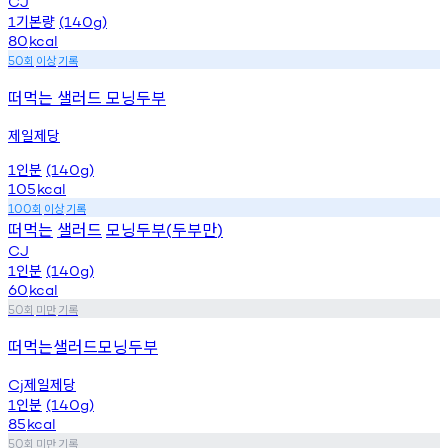
CJ
기본량
1
(140g)
80
kcal
회
이상
기록
50
떠먹는 샐러드 모닝두부
제일제당
인분
1
(140g)
105
kcal
회
이상
기록
100
떠먹는
샐러드
모닝두부
두부만
(
)
CJ
인분
1
(140g)
60
kcal
회
미만
기록
50
떠먹는샐러드모닝두부
제일제당
Cj
인분
1
(140g)
85
kcal
회
미만
기록
50