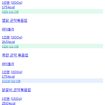
인분
1
(200g)
175
kcal
천회
이상
기록
5
맵닭 곤약볶음밥
라이틀리
인분
1
(200g)
245
kcal
천회
이상
기록
5
계란 곤약 볶음밥
라이틀리
인분
1
(200g)
175
kcal
회
이상
기록
500
닭갈비 곤약볶음밥
인분
1
(150g)
250
kcal