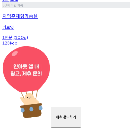
회
미만
기록
50
저염훈제닭가슴살
러브잇
인분
1
(100g)
123
kcal
제휴 문의하기