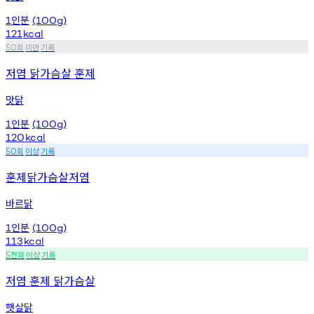
인분
1
(100g)
121
kcal
회
미만
기록
50
저염 닭가슴살 훈제
맛닭
인분
1
(100g)
120
kcal
회
이상
기록
50
훈제닭가슴살저염
바르닭
인분
1
(100g)
113
kcal
천회
이상
기록
5
저염 훈제 닭가슴살
햇살닭