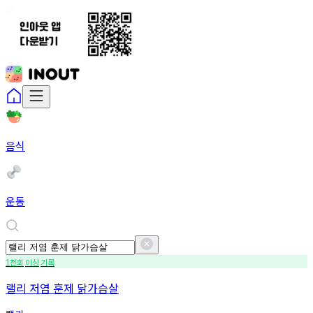
음식
운동
천회
이상
기록
1
랠리 저염 훈제 닭가슴살